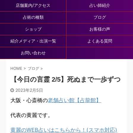
店舗案内/アクセス
占い師紹介
占術の種類
ブログ
ショップ
お客様の声
紹介メディア・出演一覧
よくある質問
お問い合わせ
HOME
>
ブログ
>
【今日の言霊 2/5】死ぬまで一歩ずつ
2023年2月5日
大阪・心斎橋の
老舗占い館【占龍館】
代表の黄麗です。
黄麗のWEB占いはこちらから！(スマホ対応)