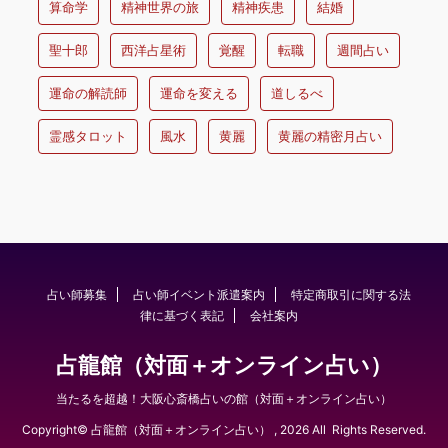
算命学
精神世界の旅
精神疾患
結婚
聖十郎
西洋占星術
覚醒
転職
週間占い
運命の解読師
運命を変える
道しるべ
霊感タロット
風水
黄麗
黄麗の精密月占い
占い師募集
占い師イベント派遣案内
特定商取引に関する法
律に基づく表記
会社案内
占龍館（対面＋オンライン占い）
当たるを超越！大阪心斎橋占いの館（対面＋オンライン占い）
Copyright© 占龍館（対面＋オンライン占い） , 2026 All Rights Reserved.