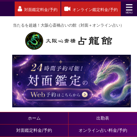
対面鑑定料金/予約
オンライン鑑定料金/予約
当たるを超越！大阪心斎橋占いの館（対面＋オンライン占い）
ホーム
出勤表
対面鑑定料金/予約
オンライン占い料金/予約