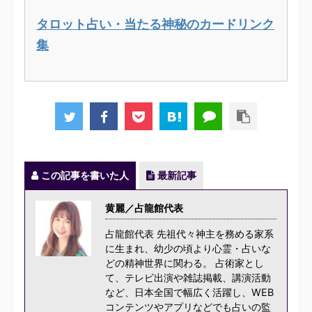
タロット占い・当たる神秘のカードリンク
集
この記事を書いた人
最新記事
黄麗／占龍館代表
占龍館代表 先祖代々神主を務める家系
に生まれ、幼少の頃より心霊・占いな
どの精神世界に関わる。 占術家とし
て、テレビ出演や雑誌掲載、講演活動
など、日本全国で幅広く活躍し、WEB
コンテンツやアプリなどでも占いの監