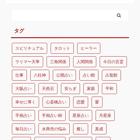
タグ
スピリチュアル
タロット
ヒーラー
ラリマー天寧
三角関係
人間関係
今日の言霊
仕事
八柱神
公開占い
占い館
占龍館
大阪占い
天然石
安らぎ
家庭
平和
幸せに導く
心斎橋占い
恋愛
愛
手相占い
手相占い師
星座占い
月星座
毎日占い
水商売の悩み
癒し
真成