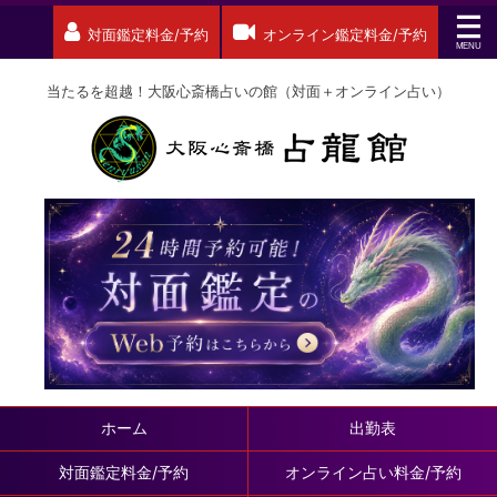
対面鑑定料金/予約
オンライン鑑定料金/予約
当たるを超越！大阪心斎橋占いの館（対面＋オンライン占い）
ホーム
出勤表
対面鑑定料金/予約
オンライン占い料金/予約