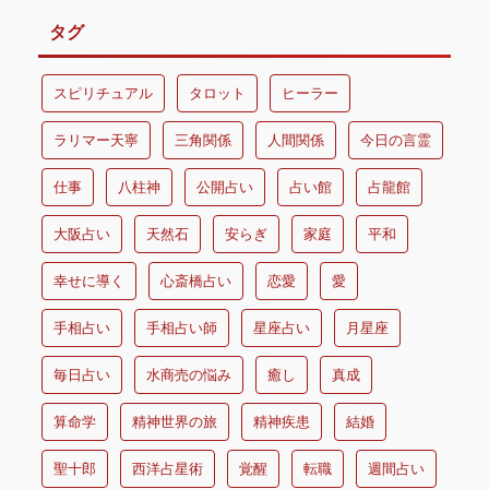
タグ
スピリチュアル
タロット
ヒーラー
ラリマー天寧
三角関係
人間関係
今日の言霊
仕事
八柱神
公開占い
占い館
占龍館
大阪占い
天然石
安らぎ
家庭
平和
幸せに導く
心斎橋占い
恋愛
愛
手相占い
手相占い師
星座占い
月星座
毎日占い
水商売の悩み
癒し
真成
算命学
精神世界の旅
精神疾患
結婚
聖十郎
西洋占星術
覚醒
転職
週間占い