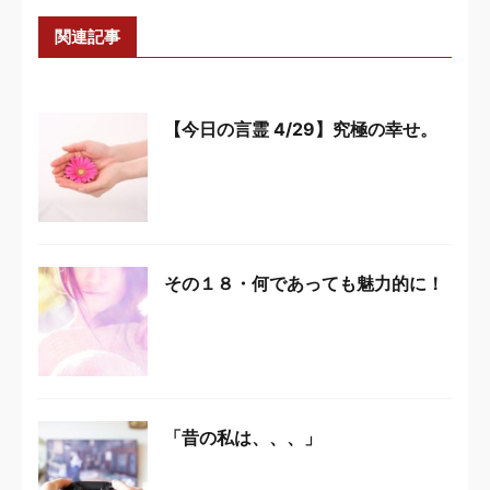
関連記事
【今日の言霊 4/29】究極の幸せ。
その１８・何であっても魅力的に！
「昔の私は、、、」