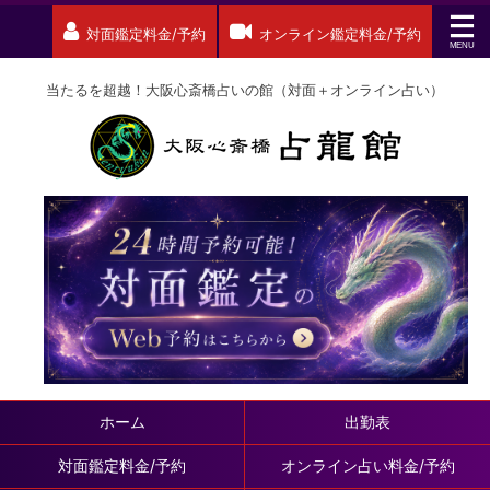
対面鑑定料金/予約
オンライン鑑定料金/予約
当たるを超越！大阪心斎橋占いの館（対面＋オンライン占い）
ホーム
出勤表
対面鑑定料金/予約
オンライン占い料金/予約