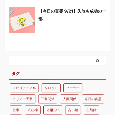
【今日の言霊 9/21】失敗も成功の一
部
タグ
スピリチュアル
タロット
ヒーラー
ラリマー天寧
三角関係
人間関係
今日の言霊
仕事
八柱神
公開占い
占い館
占龍館