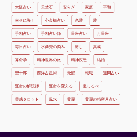
大阪占い
天然石
安らぎ
家庭
平和
幸せに導く
心斎橋占い
恋愛
愛
手相占い
手相占い師
星座占い
月星座
毎日占い
水商売の悩み
癒し
真成
算命学
精神世界の旅
精神疾患
結婚
聖十郎
西洋占星術
覚醒
転職
週間占い
運命の解読師
運命を変える
道しるべ
霊感タロット
風水
黄麗
黄麗の精密月占い