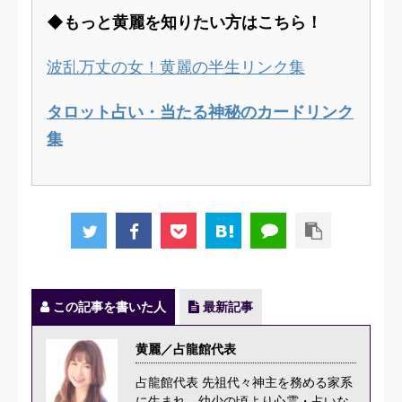
◆もっと黄麗を知りたい方はこちら！
波乱万丈の女！黄麗の半生リンク集
タロット占い・当たる神秘のカードリンク
集
この記事を書いた人
最新記事
黄麗／占龍館代表
占龍館代表 先祖代々神主を務める家系
に生まれ、幼少の頃より心霊・占いな