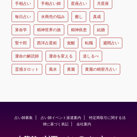
手相占い
手相占い師
星座占い
月星座
毎日占い
水商売の悩み
癒し
真成
算命学
精神世界の旅
精神疾患
結婚
聖十郎
西洋占星術
覚醒
転職
週間占い
運命の解読師
運命を変える
道しるべ
霊感タロット
風水
黄麗
黄麗の精密月占い
占い師募集
占い師イベント派遣案内
特定商取引に関する法
律に基づく表記
会社案内