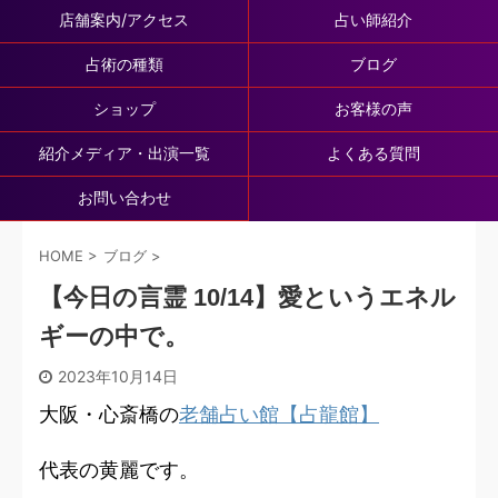
店舗案内/アクセス
占い師紹介
占術の種類
ブログ
ショップ
お客様の声
紹介メディア・出演一覧
よくある質問
お問い合わせ
HOME
>
ブログ
>
【今日の言霊 10/14】愛というエネル
ギーの中で。
2023年10月14日
大阪・心斎橋の
老舗占い館【占龍館】
代表の黄麗です。