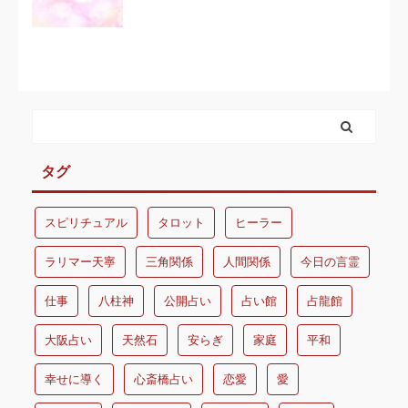
タグ
スピリチュアル
タロット
ヒーラー
ラリマー天寧
三角関係
人間関係
今日の言霊
仕事
八柱神
公開占い
占い館
占龍館
大阪占い
天然石
安らぎ
家庭
平和
幸せに導く
心斎橋占い
恋愛
愛