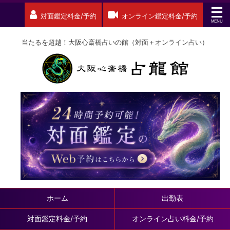
対面鑑定料金/予約
オンライン鑑定料金/予約
当たるを超越！大阪心斎橋占いの館（対面＋オンライン占い）
ホーム
出勤表
対面鑑定料金/予約
オンライン占い料金/予約