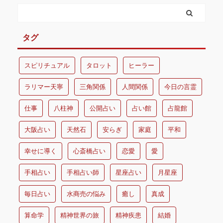
タグ
スピリチュアル
タロット
ヒーラー
ラリマー天寧
三角関係
人間関係
今日の言霊
仕事
八柱神
公開占い
占い館
占龍館
大阪占い
天然石
安らぎ
家庭
平和
幸せに導く
心斎橋占い
恋愛
愛
手相占い
手相占い師
星座占い
月星座
毎日占い
水商売の悩み
癒し
真成
算命学
精神世界の旅
精神疾患
結婚