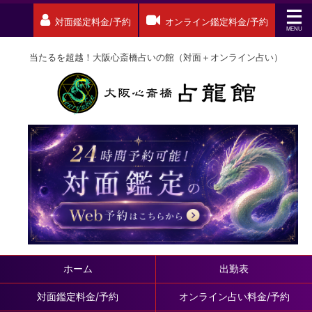
対面鑑定料金/予約
オンライン鑑定料金/予約
当たるを超越！大阪心斎橋占いの館（対面＋オンライン占い）
ホーム
出勤表
対面鑑定料金/予約
オンライン占い料金/予約