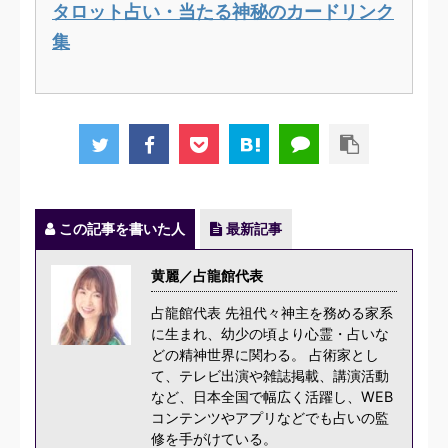
タロット占い・当たる神秘のカードリンク
集
この記事を書いた人
最新記事
黄麗／占龍館代表
占龍館代表 先祖代々神主を務める家系
に生まれ、幼少の頃より心霊・占いな
どの精神世界に関わる。 占術家とし
て、テレビ出演や雑誌掲載、講演活動
など、日本全国で幅広く活躍し、WEB
コンテンツやアプリなどでも占いの監
修を手がけている。