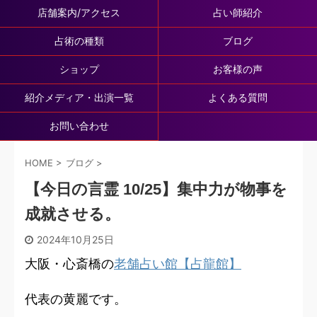
店舗案内/アクセス
占い師紹介
占術の種類
ブログ
ショップ
お客様の声
紹介メディア・出演一覧
よくある質問
お問い合わせ
HOME
>
ブログ
>
【今日の言霊 10/25】集中力が物事を
成就させる。
2024年10月25日
大阪・心斎橋の
老舗占い館【占龍館】
代表の黄麗です。