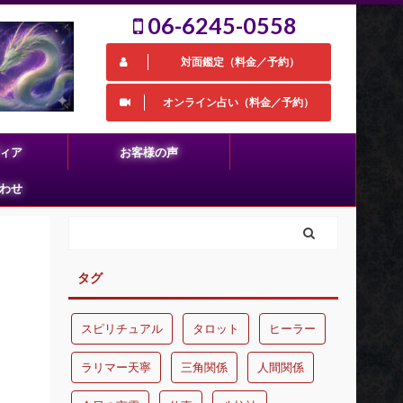
06-6245-0558
対面鑑定（料金／予約）
オンライン占い（料金／予約）
ィア
お客様の声
わせ
タグ
スピリチュアル
タロット
ヒーラー
ラリマー天寧
三角関係
人間関係