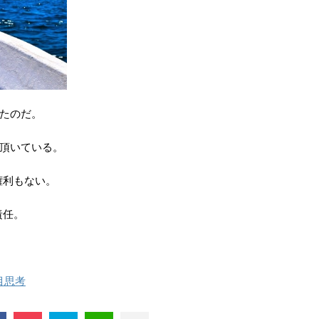
いたのだ。
を頂いている。
権利もない。
責任。
目思考