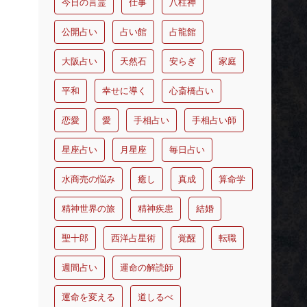
今日の言霊
仕事
八柱神
公開占い
占い館
占龍館
大阪占い
天然石
安らぎ
家庭
平和
幸せに導く
心斎橋占い
恋愛
愛
手相占い
手相占い師
星座占い
月星座
毎日占い
水商売の悩み
癒し
真成
算命学
精神世界の旅
精神疾患
結婚
聖十郎
西洋占星術
覚醒
転職
週間占い
運命の解読師
運命を変える
道しるべ