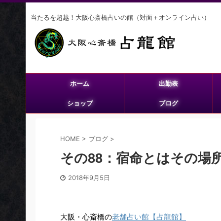
当たるを超越！大阪心斎橋占いの館（対面＋オンライン占い）
ホーム
出勤表
ショップ
ブログ
HOME
>
ブログ
>
その88：宿命とはその場
2018年9月5日
大阪・心斎橋の
老舗占い館【占龍館】