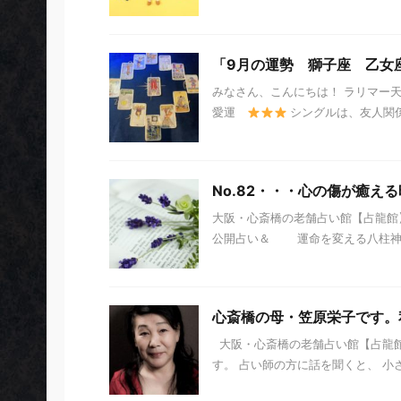
「9月の運勢 獅子座 乙女
みなさん、こんにちは！ ラリマー
愛運
シングルは、友人関係
No.82・・・心の傷が癒え
大阪・心斎橋の老舗占い館【占龍館】
公開占い＆ 運命を変える八柱神」 
心斎橋の母・笠原栄子です。
大阪・心斎橋の老舗占い館【占龍館
す。 占い師の方に話を聞くと、 小さ