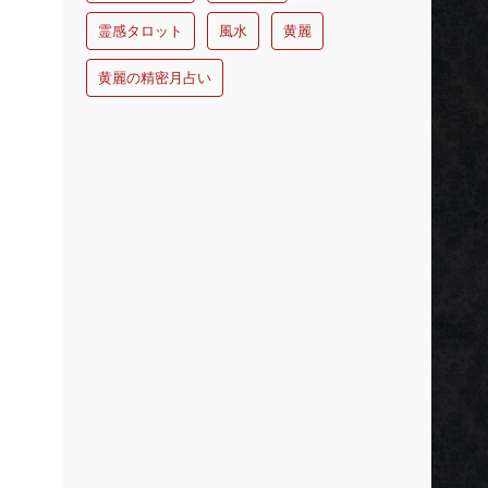
霊感タロット
風水
黄麗
黄麗の精密月占い