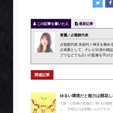
この記事を書いた人
最新記事
黄麗／占龍館代表
占龍館代表 先祖代々神主を務め
占術家として、テレビ出演や雑誌
プリなどでも占いの監修を手がけ
関連記事
ゆるい環境だと能力は開花し
大阪・心斎橋の老舗占い館【占龍館】
く、 平穏なのは有難いものですが、 