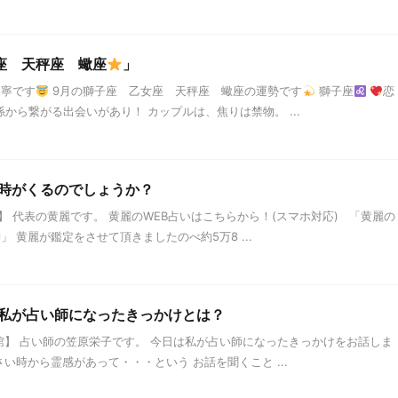
座 天秤座 蠍座
」
天寧です
9月の獅子座 乙女座 天秤座 蠍座の運勢です
獅子座
恋
から繋がる出会いがあり！ カップルは、焦りは禁物。 ...
る時がくるのでしょうか？
 代表の黄麗です。 黄麗のWEB占いはこちらから！(スマホ対応) 「黄麗の
黄麗が鑑定をさせて頂きましたのべ約5万8 ...
私が占い師になったきっかけとは？
】 占い師の笠原栄子です。 今日は私が占い師になったきっかけをお話しま
い時から霊感があって・・・という お話を聞くこと ...