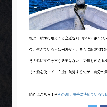
私は、航海に耐えうる立派な船(肉体)を頂いて
今、生きている人は例外なく、各々に船(肉体)
その船に文句を言う必要はない。文句を言える
その船を使って、立派に航海するのが、自分の
続きはこちら！→
その89：勝手に決めている役