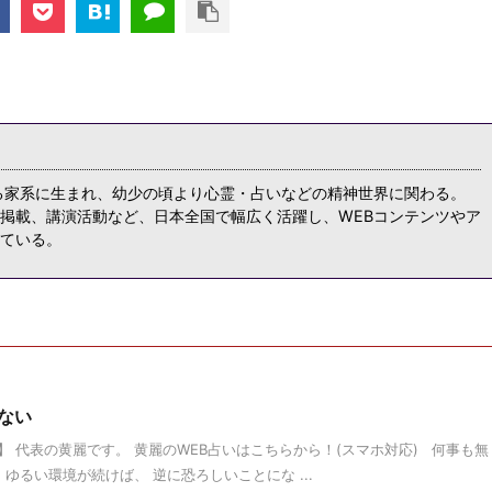
る家系に生まれ、幼少の頃より心霊・占いなどの精神世界に関わる。
掲載、講演活動など、日本全国で幅広く活躍し、WEBコンテンツやア
ている。
ない
 代表の黄麗です。 黄麗のWEB占いはこちらから！(スマホ対応) 何事も無
ゆるい環境が続けば、 逆に恐ろしいことにな ...