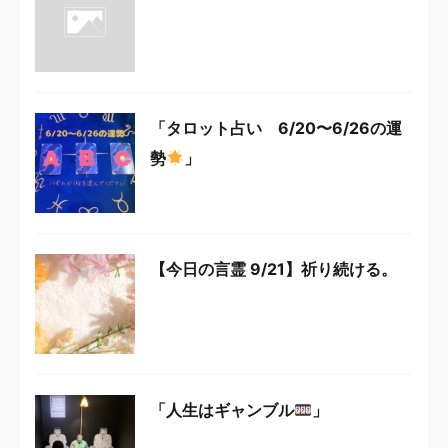
「タロット占い 6/20〜6/26の運
勢
」
【今日の言霊 9/21】祈り続ける。
「人生はギャンブル
」