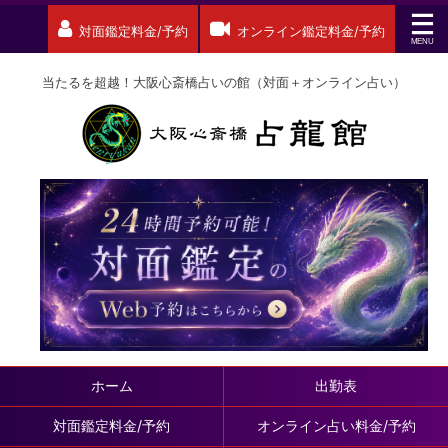
対面鑑定料金/予約
オンライン鑑定料金/予約
当たるを超越！大阪心斎橋占いの館（対面＋オンライン占い）
ホーム
出勤表
対面鑑定料金/予約
オンライン占い料金/予約