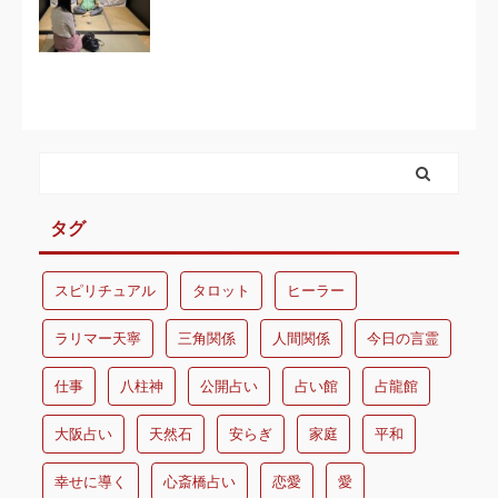
タグ
スピリチュアル
タロット
ヒーラー
ラリマー天寧
三角関係
人間関係
今日の言霊
仕事
八柱神
公開占い
占い館
占龍館
大阪占い
天然石
安らぎ
家庭
平和
幸せに導く
心斎橋占い
恋愛
愛