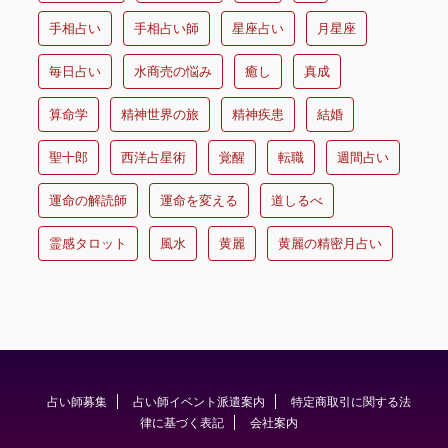
手相占い
手相占い師
星座占い
月星座
毎日占い
水商売の悩み
癒し
真成
算命学
精神世界の旅
精神疾患
結婚
聖十郎
西洋占星術
覚醒
転職
週間占い
運命の解読師
運命を変える
道しるべ
霊感タロット
風水
黄麗
黄麗の精密月占い
占い師募集
占い師イベント派遣案内
特定商取引に関する法
律に基づく表記
会社案内