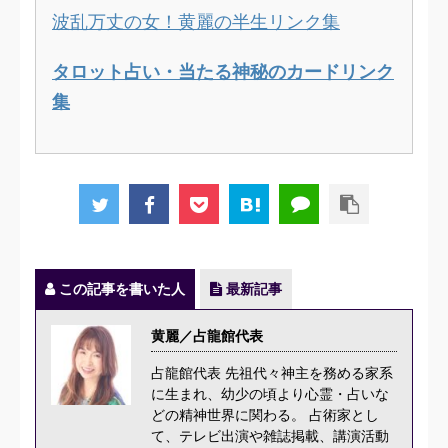
波乱万丈の女！黄麗の半生リンク集
タロット占い・当たる神秘のカードリンク
集
この記事を書いた人
最新記事
黄麗／占龍館代表
占龍館代表 先祖代々神主を務める家系
に生まれ、幼少の頃より心霊・占いな
どの精神世界に関わる。 占術家とし
て、テレビ出演や雑誌掲載、講演活動