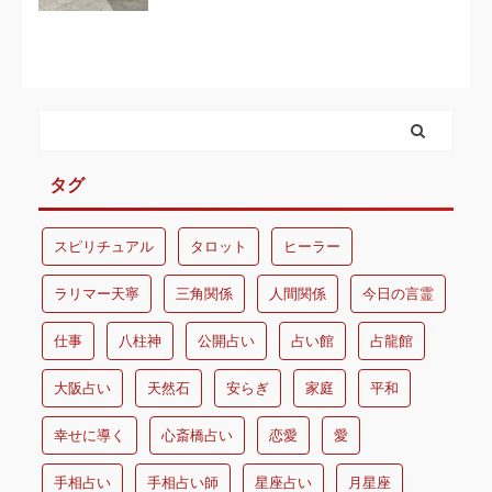
タグ
スピリチュアル
タロット
ヒーラー
ラリマー天寧
三角関係
人間関係
今日の言霊
仕事
八柱神
公開占い
占い館
占龍館
大阪占い
天然石
安らぎ
家庭
平和
幸せに導く
心斎橋占い
恋愛
愛
手相占い
手相占い師
星座占い
月星座