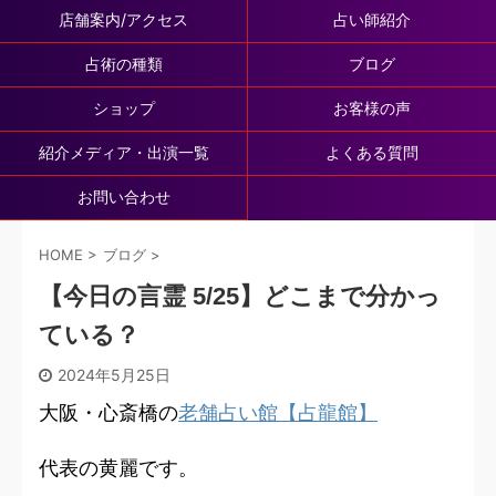
店舗案内/アクセス
占い師紹介
占術の種類
ブログ
ショップ
お客様の声
紹介メディア・出演一覧
よくある質問
お問い合わせ
HOME
>
ブログ
>
【今日の言霊 5/25】どこまで分かっ
ている？
2024年5月25日
大阪・心斎橋の
老舗占い館【占龍館】
代表の黄麗です。