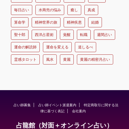
毎日占い
水商売の悩み
癒し
真成
算命学
精神世界の旅
精神疾患
結婚
聖十郎
西洋占星術
覚醒
転職
週間占い
運命の解読師
運命を変える
道しるべ
霊感タロット
風水
黄麗
黄麗の精密月占い
占い師募集
占い師イベント派遣案内
特定商取引に関する法
律に基づく表記
会社案内
占龍館（対面＋オンライン占い）