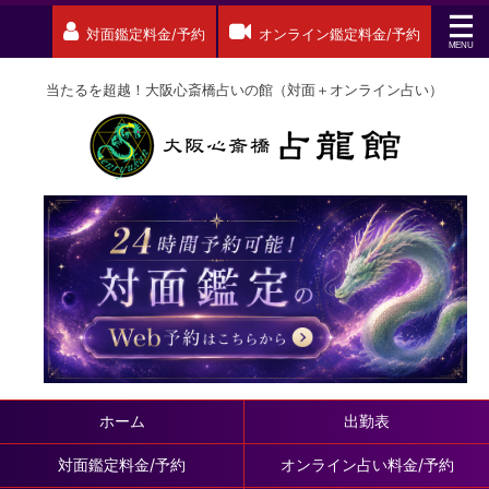
対面鑑定料金/予約
オンライン鑑定料金/予約
当たるを超越！大阪心斎橋占いの館（対面＋オンライン占い）
ホーム
出勤表
対面鑑定料金/予約
オンライン占い料金/予約