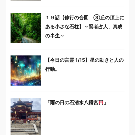
１９話【修行の合図 ③丘の頂上に
ある小さな石柱】～賢者占人、真成
の半生～
【今日の言霊 1/15】星の動きと人の
行動。
「雨の日の石清水八幡宮
」