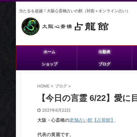
当たるを超越！大阪心斎橋占いの館（対面＋オンライン占い）
ホーム
出勤表
ショップ
ブログ
HOME
>
ブログ
>
【今日の言霊 6/22】愛
2021年6月22日
大阪・心斎橋の
老舗占い館【占龍館】
代表の黄麗です。