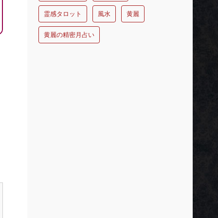
霊感タロット
風水
黄麗
黄麗の精密月占い