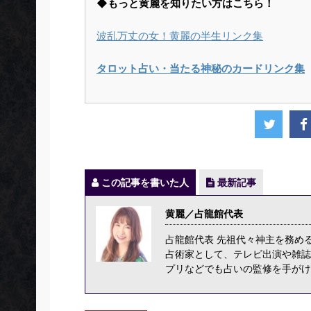
◆もっと黄麗を知りたい方はこちら！
波乱万丈の女！黄麗の半生リンク集
タロット占い・当たる神秘のカードリンク集
この記事を書いた人
最新記事
黄麗／占龍館代表
占龍館代表 先祖代々神主を務め
占術家として、テレビ出演や雑誌
プリなどでも占いの監修を手がけ