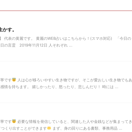
を生かす。
 代表の黄麗です。 黄麗のWEB占いはこちらから！(スマホ対応) 「今日の
言霊 2019年11月12日 人それぞれ ...
天寧です
人は心が移ろいやすい生き物ですが、そこが愛おしい生き物でも
感情を持ちます。 嬉しかったり、怒ったり、悲しんだり！ 時には ...
天寧です
必要な情報を発信していると、関連した人や金銭などが集まって
てつくり出すことができます
まず、身の回りにある書類、事務用品 ...