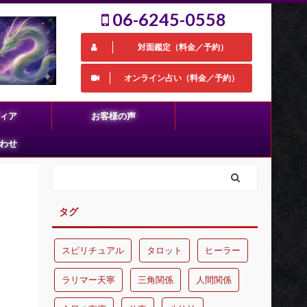
06-6245-0558
対面鑑定（料金／予約）
オンライン占い（料金／予約）
ィア
お客様の声
わせ
タグ
スピリチュアル
タロット
ヒーラー
ラリマー天寧
三角関係
人間関係