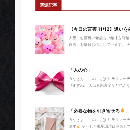
関連記事
【今日の言霊 11/12】違い
大阪・心斎橋の老舗占い館【占龍館】
言霊」を毎日お伝えしています。 今日の
「人の心」
みなさん、こんにちは！ ラリマー
りますね。 人は喜怒哀楽など色んな
「必要な物を引き寄せる
」
みなさま、こんにちは！ ラリマー
ます
そうした職場環境は意図し