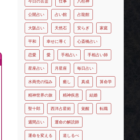
今日の言霊
仕事
八柱神
公開占い
占い館
占龍館
大阪占い
天然石
安らぎ
家庭
平和
幸せに導く
心斎橋占い
恋愛
愛
手相占い
手相占い師
星座占い
月星座
毎日占い
水商売の悩み
癒し
真成
算命学
精神世界の旅
精神疾患
結婚
聖十郎
西洋占星術
覚醒
転職
週間占い
運命の解読師
運命を変える
道しるべ