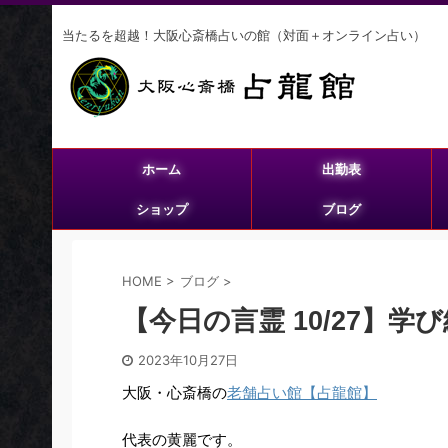
当たるを超越！大阪心斎橋占いの館（対面＋オンライン占い）
ホーム
出勤表
ショップ
ブログ
HOME
>
ブログ
>
【今日の言霊 10/27】学
2023年10月27日
大阪・心斎橋の
老舗占い館【占龍館】
代表の黄麗です。