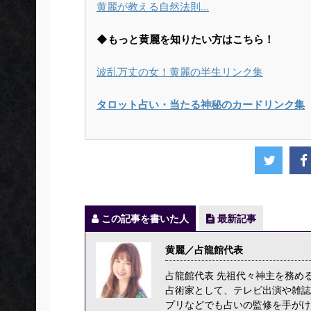
黄麗が教える自然法則…
◆もっと黄麗を知りたい方はこちら！
波乱万丈の女！黄麗の半生リンク集
タロット占い・当たる神秘のカードリンク集
この記事を書いた人
最新記事
黄麗／占龍館代表
占龍館代表 先祖代々神主を務め
占術家として、テレビ出演や雑誌
プリなどでも占いの監修を手がけ