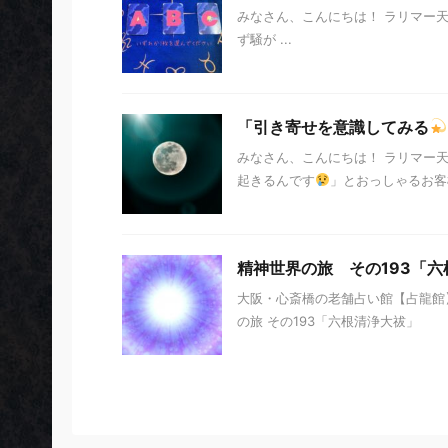
みなさん、こんにちは！ ラリマー
ず騒が ...
「引き寄せを意識してみる
みなさん、こんにちは！ ラリマー
起きるんです
」とおっしゃるお客
精神世界の旅 その193「
大阪・心斎橋の老舗占い館【占龍館】
の旅 その193「六根清浄大祓」 私