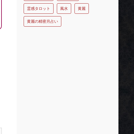
霊感タロット
風水
黄麗
黄麗の精密月占い