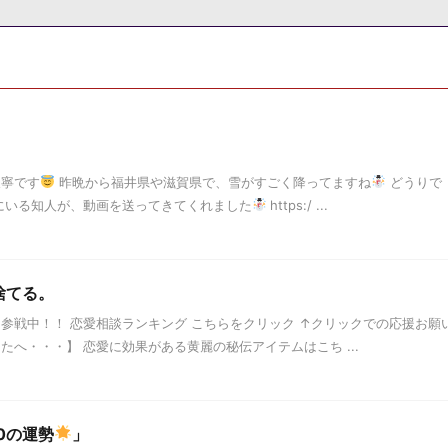
天寧です
昨晩から福井県や滋賀県で、雪がすごく降ってますね
どうりで
にいる知人が、動画を送ってきてくれました
https:/ ...
捨てる。
参戦中！！ 恋愛相談ランキング こちらをクリック ↑クリックでの応援お願
なたへ・・・】 恋愛に効果がある黄麗の秘伝アイテムはこち ...
20の運勢
」