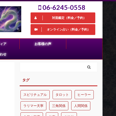
06-6245-0558
対面鑑定（料金／予約）
オンライン占い（料金／予約）
ィア
お客様の声
わせ
タグ
スピリチュアル
タロット
ヒーラー
ラリマー天寧
三角関係
人間関係