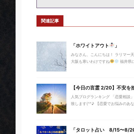
関連記事
「ホワイトアウト
」
みなさん、こんにちは！ ラリマー
大阪も寒いわけですね
福井県
【今日の言霊 2/20】不安を
人気ブログランキング 「恋愛相談」
致します(^^♪ 【恋愛でお悩みのあ
「タロット占い 8/15〜8/