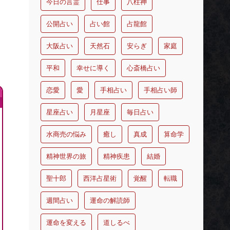
今日の言霊
仕事
八柱神
公開占い
占い館
占龍館
大阪占い
天然石
安らぎ
家庭
平和
幸せに導く
心斎橋占い
恋愛
愛
手相占い
手相占い師
星座占い
月星座
毎日占い
水商売の悩み
癒し
真成
算命学
精神世界の旅
精神疾患
結婚
聖十郎
西洋占星術
覚醒
転職
週間占い
運命の解読師
運命を変える
道しるべ