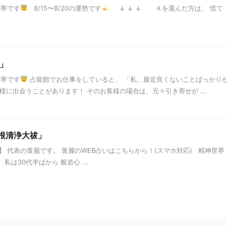
天寧です
8/15〜8/20の運勢です
↓ ↓ ↓ Ａを選んだ方は、 慌て
」
天寧です
占龍館でお仕事をしていると、 「私、最近良くないことばっかり
様に出会うことがあります！ そのお客様の場合は、元々引き寄せが ...
六根清浄大祓」
 代表の黄麗です。 黄麗のWEB占いはこちらから！(スマホ対応) 精神世界
は30代半ばから 般若心 ...