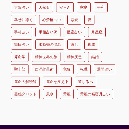
大阪占い
天然石
安らぎ
家庭
平和
幸せに導く
心斎橋占い
恋愛
愛
手相占い
手相占い師
星座占い
月星座
毎日占い
水商売の悩み
癒し
真成
算命学
精神世界の旅
精神疾患
結婚
聖十郎
西洋占星術
覚醒
転職
週間占い
運命の解読師
運命を変える
道しるべ
霊感タロット
風水
黄麗
黄麗の精密月占い