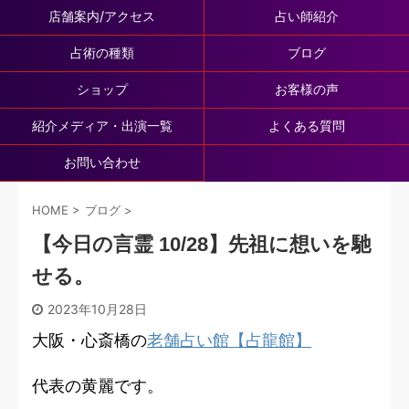
店舗案内/アクセス
占い師紹介
占術の種類
ブログ
ショップ
お客様の声
紹介メディア・出演一覧
よくある質問
お問い合わせ
HOME
>
ブログ
>
【今日の言霊 10/28】先祖に想いを馳
せる。
2023年10月28日
大阪・心斎橋の
老舗占い館【占龍館】
代表の黄麗です。