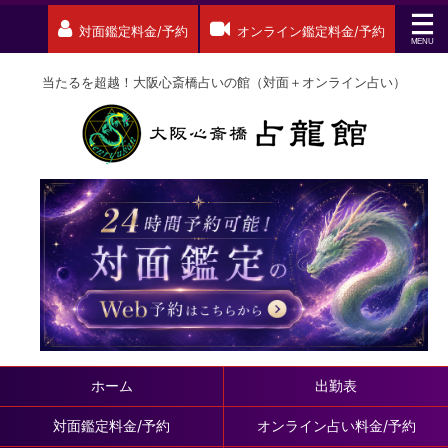
対面鑑定料金/予約
オンライン鑑定料金/予約
当たるを超越！大阪心斎橋占いの館（対面＋オンライン占い）
ホーム
出勤表
対面鑑定料金/予約
オンライン占い料金/予約