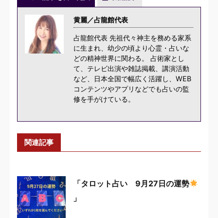
黄麗／占龍館代表
占龍館代表 先祖代々神主を務める家系
に生まれ、幼少の頃より心霊・占いな
どの精神世界に関わる。 占術家とし
て、テレビ出演や雑誌掲載、講演活動
など、日本全国で幅広く活躍し、WEB
コンテンツやアプリなどでも占いの監
修を手がけている。
関連記事
「タロット占い 9月27日の運勢
」