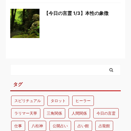
【今日の言霊 1/3】本性の象徴
タグ
スピリチュアル
タロット
ヒーラー
ラリマー天寧
三角関係
人間関係
今日の言霊
仕事
八柱神
公開占い
占い館
占龍館