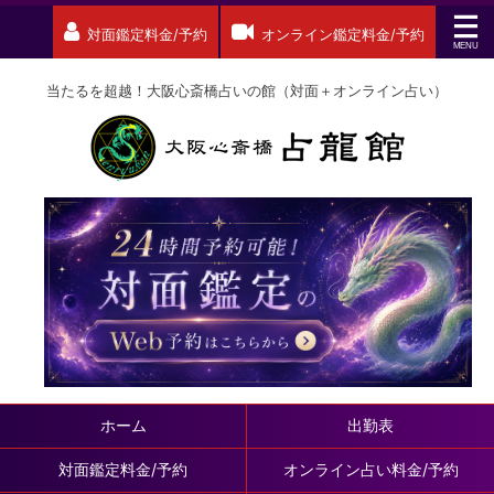
対面鑑定料金/予約
オンライン鑑定料金/予約
当たるを超越！大阪心斎橋占いの館（対面＋オンライン占い）
ホーム
出勤表
対面鑑定料金/予約
オンライン占い料金/予約