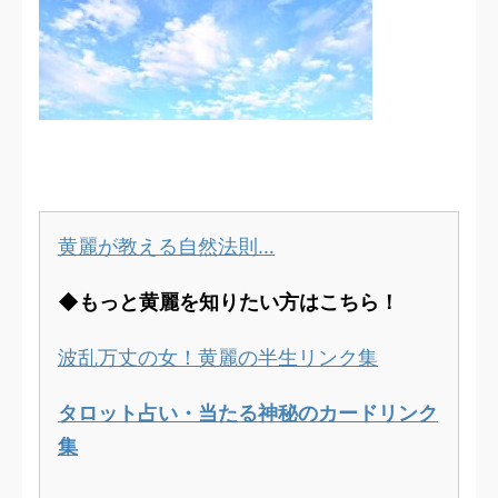
黄麗が教える自然法則…
◆もっと黄麗を知りたい方はこちら！
波乱万丈の女！黄麗の半生リンク集
タロット占い・当たる神秘のカードリンク
集