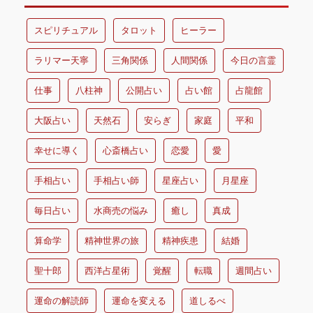
スピリチュアル
タロット
ヒーラー
ラリマー天寧
三角関係
人間関係
今日の言霊
仕事
八柱神
公開占い
占い館
占龍館
大阪占い
天然石
安らぎ
家庭
平和
幸せに導く
心斎橋占い
恋愛
愛
手相占い
手相占い師
星座占い
月星座
毎日占い
水商売の悩み
癒し
真成
算命学
精神世界の旅
精神疾患
結婚
聖十郎
西洋占星術
覚醒
転職
週間占い
運命の解読師
運命を変える
道しるべ