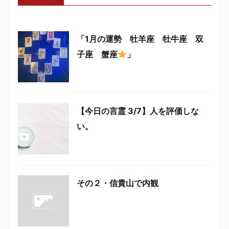
「1月の運勢 牡羊座 牡牛座 双
子座 蟹座
」
【今日の言霊 3/7】人を評価しな
い。
その２・信貴山で内観