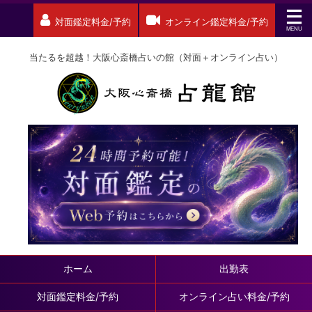
対面鑑定料金/予約
オンライン鑑定料金/予約
当たるを超越！大阪心斎橋占いの館（対面＋オンライン占い）
ホーム
出勤表
対面鑑定料金/予約
オンライン占い料金/予約