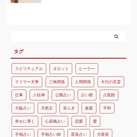
タグ
スピリチュアル
タロット
ヒーラー
ラリマー天寧
三角関係
人間関係
今日の言霊
仕事
八柱神
公開占い
占い館
占龍館
大阪占い
天然石
安らぎ
家庭
平和
幸せに導く
心斎橋占い
恋愛
愛
手相占い
手相占い師
星座占い
月星座