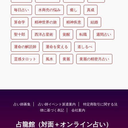
毎日占い
水商売の悩み
癒し
真成
算命学
精神世界の旅
精神疾患
結婚
聖十郎
西洋占星術
覚醒
転職
週間占い
運命の解読師
運命を変える
道しるべ
霊感タロット
風水
黄麗
黄麗の精密月占い
占い師募集
占い師イベント派遣案内
特定商取引に関する法
律に基づく表記
会社案内
占龍館（対面＋オンライン占い）