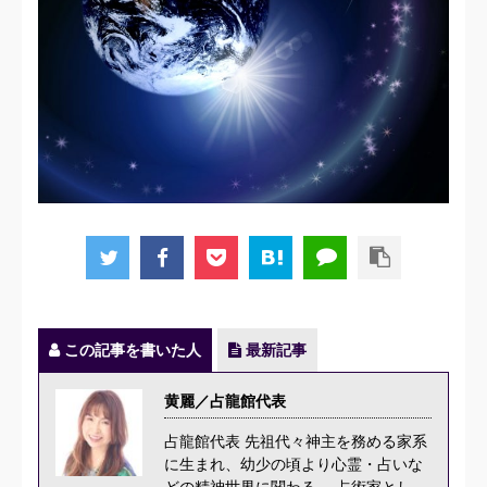
この記事を書いた人
最新記事
黄麗／占龍館代表
占龍館代表 先祖代々神主を務める家系
に生まれ、幼少の頃より心霊・占いな
どの精神世界に関わる。 占術家とし