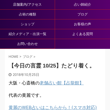
店舗案内/アクセス
占い師紹介
占術の種類
ブログ
ショップ
お客様の声
紹介メディア・出演一覧
よくある質問
お問い合わせ
HOME
>
ブログ
>
【今日の言霊 10/25】たどり着く。
2018年10月25日
大阪・心斎橋の
老舗占い館【占龍館】
代表の黄麗です。
黄麗のWEB占いはこちらから！(スマホ対応)