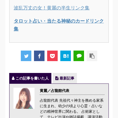
波乱万丈の女！黄麗の半生リンク集
タロット占い・当たる神秘のカードリンク
集
この記事を書いた人
最新記事
黄麗／占龍館代表
占龍館代表 先祖代々神主を務める家系
に生まれ、幼少の頃より心霊・占いな
どの精神世界に関わる。 占術家とし
て、テレビ出演や雑誌掲載、講演活動