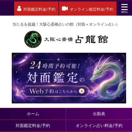
対面鑑定料金/予約
オンライン鑑定料金/予約
当たるを超越！大阪心斎橋占いの館（対面＋オンライン占い）
ホーム
出勤表
対面鑑定料金/予約
オンライン占い料金/予約