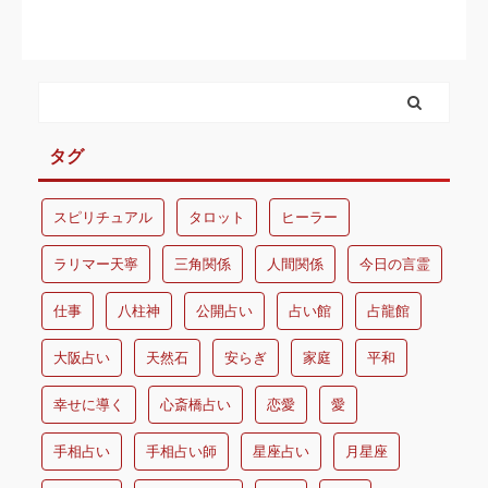
タグ
スピリチュアル
タロット
ヒーラー
ラリマー天寧
三角関係
人間関係
今日の言霊
仕事
八柱神
公開占い
占い館
占龍館
大阪占い
天然石
安らぎ
家庭
平和
幸せに導く
心斎橋占い
恋愛
愛
手相占い
手相占い師
星座占い
月星座