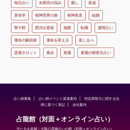
毎日占い
水商売の悩み
癒し
真成
算命学
精神世界の旅
精神疾患
結婚
聖十郎
西洋占星術
覚醒
転職
週間占い
運命の解読師
運命を変える
道しるべ
霊感タロット
風水
黄麗
黄麗の精密月占い
占い師募集
占い師イベント派遣案内
特定商取引に関する法
律に基づく表記
会社案内
占龍館（対面＋オンライン占い）
当たるを超越！大阪心斎橋占いの館（対面＋オンライン占い）