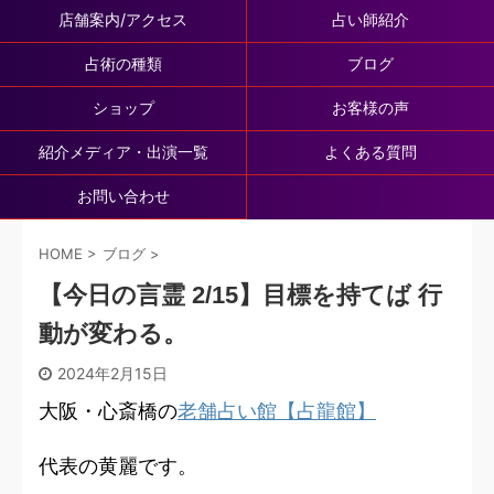
店舗案内/アクセス
占い師紹介
占術の種類
ブログ
ショップ
お客様の声
紹介メディア・出演一覧
よくある質問
お問い合わせ
HOME
>
ブログ
>
【今日の言霊 2/15】目標を持てば 行
動が変わる。
2024年2月15日
大阪・心斎橋の
老舗占い館【占龍館】
代表の黄麗です。