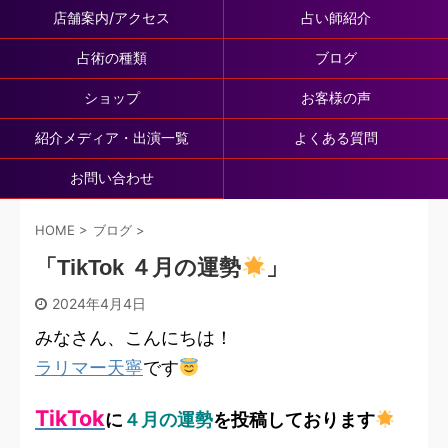
店舗案内/アクセス
占い師紹介
占術の種類
ブログ
ショップ
お客様の声
紹介メディア・出演一覧
よくある質問
お問い合わせ
HOME
>
ブログ
>
「TikTok ４月の運勢
」
2024年4月4日
みなさん、こんにちは！
ラリマー天寧
です
TikTok
に
４月の運勢
を投稿しております