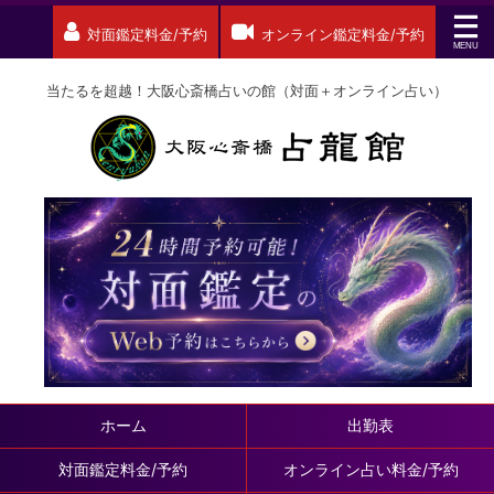
対面鑑定料金/予約
オンライン鑑定料金/予約
当たるを超越！大阪心斎橋占いの館（対面＋オンライン占い）
ホーム
出勤表
対面鑑定料金/予約
オンライン占い料金/予約