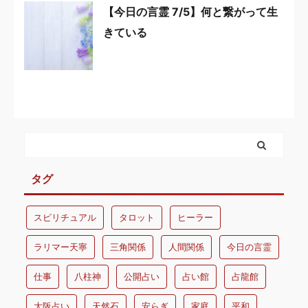
【今日の言霊 7/5】何と繋がって生
きている
タグ
スピリチュアル
タロット
ヒーラー
ラリマー天寧
三角関係
人間関係
今日の言霊
仕事
八柱神
公開占い
占い館
占龍館
大阪占い
天然石
安らぎ
家庭
平和