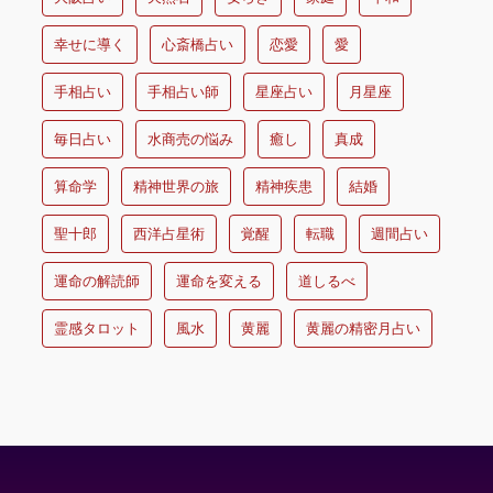
幸せに導く
心斎橋占い
恋愛
愛
手相占い
手相占い師
星座占い
月星座
毎日占い
水商売の悩み
癒し
真成
算命学
精神世界の旅
精神疾患
結婚
聖十郎
西洋占星術
覚醒
転職
週間占い
運命の解読師
運命を変える
道しるべ
霊感タロット
風水
黄麗
黄麗の精密月占い