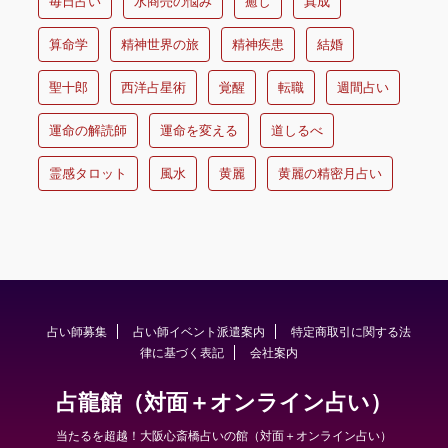
毎日占い
水商売の悩み
癒し
真成
算命学
精神世界の旅
精神疾患
結婚
聖十郎
西洋占星術
覚醒
転職
週間占い
運命の解読師
運命を変える
道しるべ
霊感タロット
風水
黄麗
黄麗の精密月占い
占い師募集
占い師イベント派遣案内
特定商取引に関する法
律に基づく表記
会社案内
占龍館（対面＋オンライン占い）
当たるを超越！大阪心斎橋占いの館（対面＋オンライン占い）