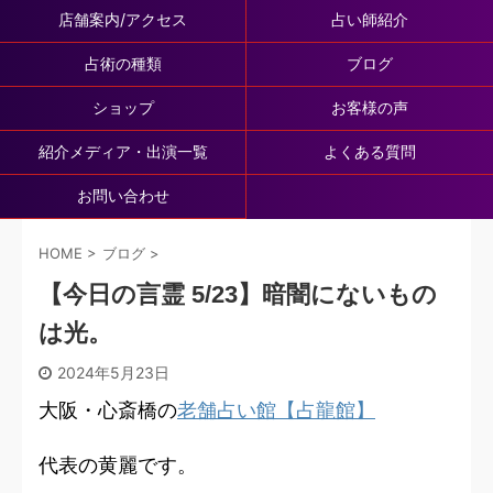
店舗案内/アクセス
占い師紹介
占術の種類
ブログ
ショップ
お客様の声
紹介メディア・出演一覧
よくある質問
お問い合わせ
HOME
>
ブログ
>
【今日の言霊 5/23】暗闇にないもの
は光。
2024年5月23日
大阪・心斎橋の
老舗占い館【占龍館】
代表の黄麗です。