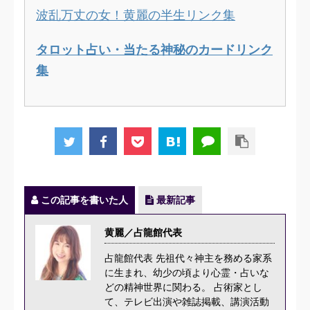
波乱万丈の女！黄麗の半生リンク集
タロット占い・当たる神秘のカードリンク
集
この記事を書いた人
最新記事
黄麗／占龍館代表
占龍館代表 先祖代々神主を務める家系
に生まれ、幼少の頃より心霊・占いな
どの精神世界に関わる。 占術家とし
て、テレビ出演や雑誌掲載、講演活動