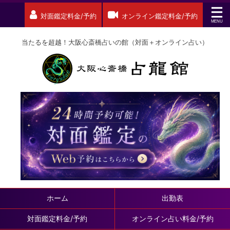
対面鑑定料金/予約
オンライン鑑定料金/予約
当たるを超越！大阪心斎橋占いの館（対面＋オンライン占い）
ホーム
出勤表
対面鑑定料金/予約
オンライン占い料金/予約