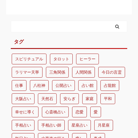
タグ
スピリチュアル
タロット
ヒーラー
ラリマー天寧
三角関係
人間関係
今日の言霊
仕事
八柱神
公開占い
占い館
占龍館
大阪占い
天然石
安らぎ
家庭
平和
幸せに導く
心斎橋占い
恋愛
愛
手相占い
手相占い師
星座占い
月星座