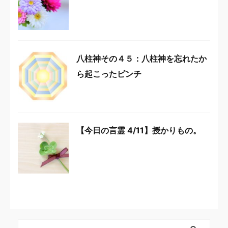
八柱神その４５：八柱神を忘れたか
ら起こったピンチ
【今日の言霊 4/11】授かりもの。