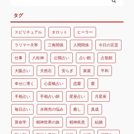
タグ
スピリチュアル
タロット
ヒーラー
ラリマー天寧
三角関係
人間関係
今日の言霊
仕事
八柱神
公開占い
占い館
占龍館
大阪占い
天然石
安らぎ
家庭
平和
幸せに導く
心斎橋占い
恋愛
愛
手相占い
手相占い師
星座占い
月星座
毎日占い
水商売の悩み
癒し
真成
算命学
精神世界の旅
精神疾患
結婚