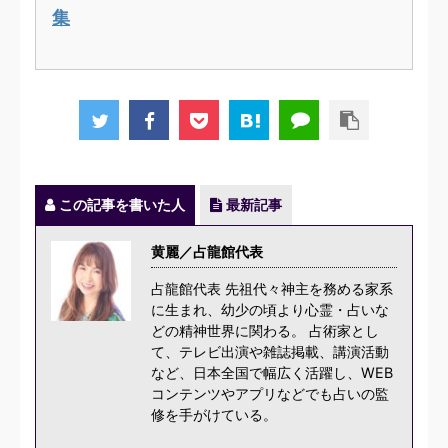
集
この記事を書いた人
最新記事
黄麗／占龍館代表
占龍館代表 先祖代々神主を務める家系
に生まれ、幼少の頃より心霊・占いな
どの精神世界に関わる。 占術家とし
て、テレビ出演や雑誌掲載、講演活動
など、日本全国で幅広く活躍し、WEB
コンテンツやアプリなどでも占いの監
修を手がけている。