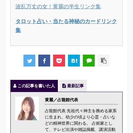
波乱万丈の女！黄麗の半生リンク集
タロット占い・当たる神秘のカードリンク
集
この記事を書いた人
最新記事
黄麗／占龍館代表
占龍館代表 先祖代々神主を務める家系
に生まれ、幼少の頃より心霊・占いな
どの精神世界に関わる。 占術家とし
て、テレビ出演や雑誌掲載、講演活動