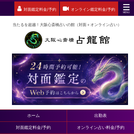
対面鑑定料金/予約
オンライン鑑定料金/予約
当たるを超越！大阪心斎橋占いの館（対面＋オンライン占い）
ホーム
出勤表
対面鑑定料金/予約
オンライン占い料金/予約