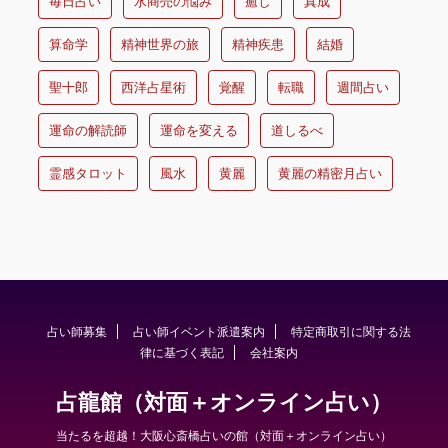
毎日占い
水商売の悩み
癒し
真成
算命学
精神世界の旅
精神疾患
結婚
聖十郎
西洋占星術
覚醒
転職
週間占い
運命の解読師
運命を変える
道しるべ
霊感タロット
風水
黄麗
黄麗の精密月占い
占い師募集
占い師イベント派遣案内
特定商取引に関する法
律に基づく表記
会社案内
占龍館（対面＋オンライン占い）
当たるを超越！大阪心斎橋占いの館（対面＋オンライン占い）