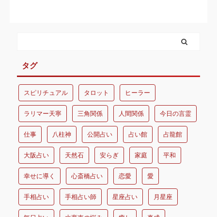
タグ
スピリチュアル
タロット
ヒーラー
ラリマー天寧
三角関係
人間関係
今日の言霊
仕事
八柱神
公開占い
占い館
占龍館
大阪占い
天然石
安らぎ
家庭
平和
幸せに導く
心斎橋占い
恋愛
愛
手相占い
手相占い師
星座占い
月星座