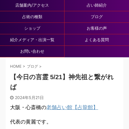
店舗案内/アクセス
占い師紹介
占術の種類
ブログ
ショップ
お客様の声
紹介メディア・出演一覧
よくある質問
お問い合わせ
HOME
>
ブログ
>
【今日の言霊 5/21】神先祖と繋がれ
ば
2024年5月21日
大阪・心斎橋の
老舗占い館【占龍館】
代表の黄麗です。