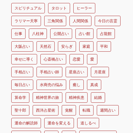
スピリチュアル
タロット
ヒーラー
ラリマー天寧
三角関係
人間関係
今日の言霊
仕事
八柱神
公開占い
占い館
占龍館
大阪占い
天然石
安らぎ
家庭
平和
幸せに導く
心斎橋占い
恋愛
愛
手相占い
手相占い師
星座占い
月星座
毎日占い
水商売の悩み
癒し
真成
算命学
精神世界の旅
精神疾患
結婚
聖十郎
西洋占星術
覚醒
転職
週間占い
運命の解読師
運命を変える
道しるべ