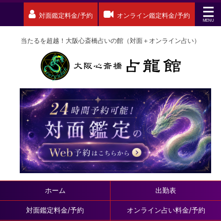
対面鑑定料金/予約
オンライン鑑定料金/予約
当たるを超越！大阪心斎橋占いの館（対面＋オンライン占い）
ホーム
出勤表
対面鑑定料金/予約
オンライン占い料金/予約