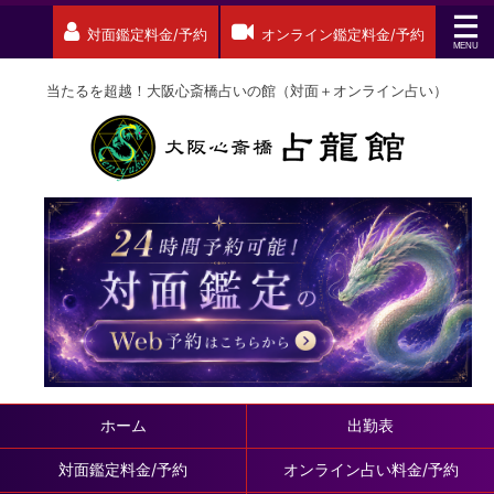
対面鑑定料金/予約
オンライン鑑定料金/予約
当たるを超越！大阪心斎橋占いの館（対面＋オンライン占い）
ホーム
出勤表
対面鑑定料金/予約
オンライン占い料金/予約