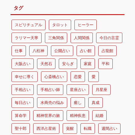
タグ
スピリチュアル
タロット
ヒーラー
ラリマー天寧
三角関係
人間関係
今日の言霊
仕事
八柱神
公開占い
占い館
占龍館
大阪占い
天然石
安らぎ
家庭
平和
幸せに導く
心斎橋占い
恋愛
愛
手相占い
手相占い師
星座占い
月星座
毎日占い
水商売の悩み
癒し
真成
算命学
精神世界の旅
精神疾患
結婚
聖十郎
西洋占星術
覚醒
転職
週間占い