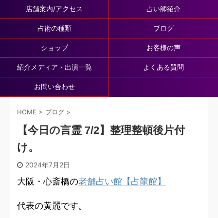
店舗案内/アクセス
占い師紹介
占術の種類
ブログ
ショップ
お客様の声
紹介メディア・出演一覧
よくある質問
お問い合わせ
HOME
>
ブログ
>
【今日の言霊 7/2】整理整頓後片付
け。
2024年7月2日
大阪・心斎橋の
老舗占い館【占龍館】
代表の黄麗です。