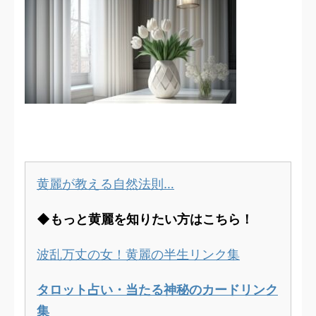
黄麗が教える自然法則…
◆もっと黄麗を知りたい方はこちら！
波乱万丈の女！黄麗の半生リンク集
タロット占い・当たる神秘のカードリンク
集