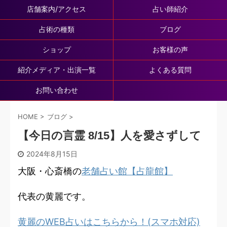
店舗案内/アクセス
占い師紹介
占術の種類
ブログ
ショップ
お客様の声
紹介メディア・出演一覧
よくある質問
お問い合わせ
HOME
>
ブログ
>
【今日の言霊 8/15】人を愛さずして
2024年8月15日
大阪・心斎橋の
老舗占い館【占龍館】
代表の黄麗です。
黄麗のWEB占いはこちらから！(スマホ対応)