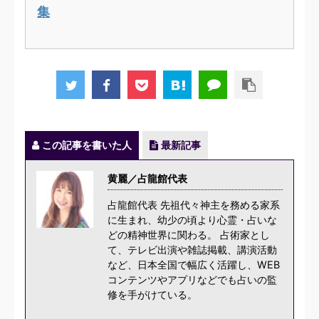
集
この記事を書いた人
最新記事
黄麗／占龍館代表
占龍館代表 先祖代々神主を務める家系
に生まれ、幼少の頃より心霊・占いな
どの精神世界に関わる。 占術家とし
て、テレビ出演や雑誌掲載、講演活動
など、日本全国で幅広く活躍し、WEB
コンテンツやアプリなどでも占いの監
修を手がけている。