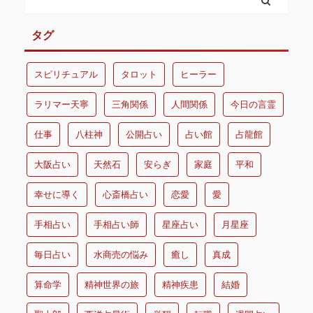
タグ
スピリチュアル
タロット
ヒーラー
ラリマー天寧
三角関係
人間関係
今日の言霊
仕事
八柱神
公開占い
占い館
占龍館
大阪占い
天然石
安らぎ
家庭
平和
幸せに導く
心斎橋占い
恋愛
愛
手相占い
手相占い師
星座占い
月星座
毎日占い
水商売の悩み
癒し
真成
算命学
精神世界の旅
精神疾患
結婚