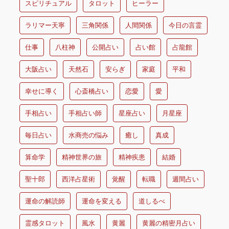
スピリチュアル
タロット
ヒーラー
ラリマー天寧
三角関係
人間関係
今日の言霊
仕事
八柱神
公開占い
占い館
占龍館
大阪占い
天然石
安らぎ
家庭
平和
幸せに導く
心斎橋占い
恋愛
愛
手相占い
手相占い師
星座占い
月星座
毎日占い
水商売の悩み
癒し
真成
算命学
精神世界の旅
精神疾患
結婚
聖十郎
西洋占星術
覚醒
転職
週間占い
運命の解読師
運命を変える
道しるべ
霊感タロット
風水
黄麗
黄麗の精密月占い