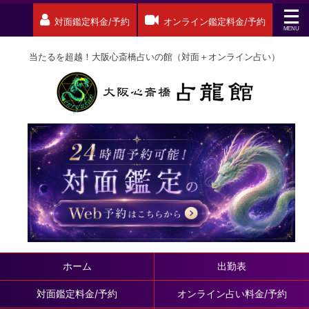
対面鑑定料金/予約
オンライン鑑定料金/予約
当たるを超越！大阪心斎橋占いの館（対面＋オンライン占い）
ホーム
出勤表
対面鑑定料金/予約
オンライン占い料金/予約