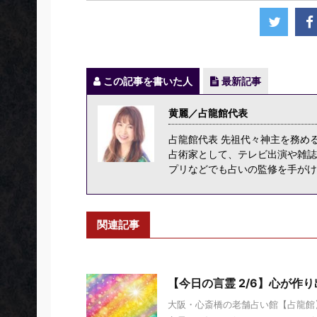
この記事を書いた人
最新記事
黄麗／占龍館代表
占龍館代表 先祖代々神主を務め
占術家として、テレビ出演や雑誌
プリなどでも占いの監修を手がけ
関連記事
【今日の言霊 2/6】心が作
大阪・心斎橋の老舗占い館【占龍館】