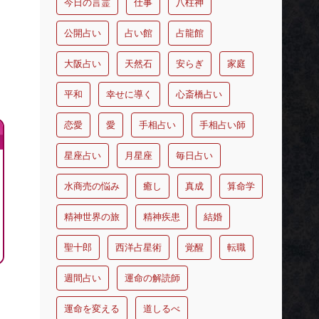
今日の言霊
仕事
八柱神
公開占い
占い館
占龍館
大阪占い
天然石
安らぎ
家庭
平和
幸せに導く
心斎橋占い
恋愛
愛
手相占い
手相占い師
星座占い
月星座
毎日占い
水商売の悩み
癒し
真成
算命学
精神世界の旅
精神疾患
結婚
聖十郎
西洋占星術
覚醒
転職
週間占い
運命の解読師
運命を変える
道しるべ