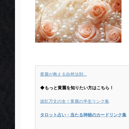
黄麗が教える自然法則…
◆もっと黄麗を知りたい方はこちら！
波乱万丈の女！黄麗の半生リンク集
タロット占い・当たる神秘のカードリンク集