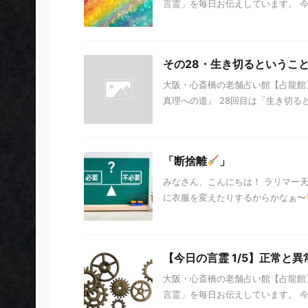
言霊」を毎日お伝えしています。 今日の
その28・生き切るというこ
大阪・心斎橋の老舗占い館【占龍館】
真理への道』 28回目は「生き切ると
「断捨離
」
みなさん、こんにちは！ ラリマー
に衣服を変えたりするからかなぁ〜
【今日の言霊 1/5】正常と異
大阪・心斎橋の老舗占い館【占龍館】
言霊」を毎日お伝えしています。 今日の