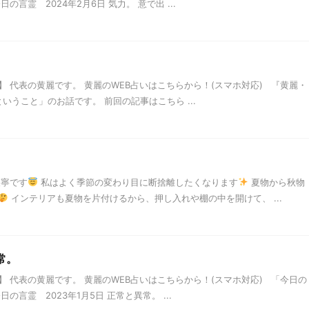
言霊 2024年2月6日 気力。 意で出 ...
と
 代表の黄麗です。 黄麗のWEB占いはこちらから！(スマホ対応) 『黄麗・
いうこと」のお話です。 前回の記事はこちら ...
天寧です
私はよく季節の変わり目に断捨離したくなります
夏物から秋物
インテリアも夏物を片付けるから、押し入れや棚の中を開けて、 ...
常。
 代表の黄麗です。 黄麗のWEB占いはこちらから！(スマホ対応) 「今日の
言霊 2023年1月5日 正常と異常。 ...