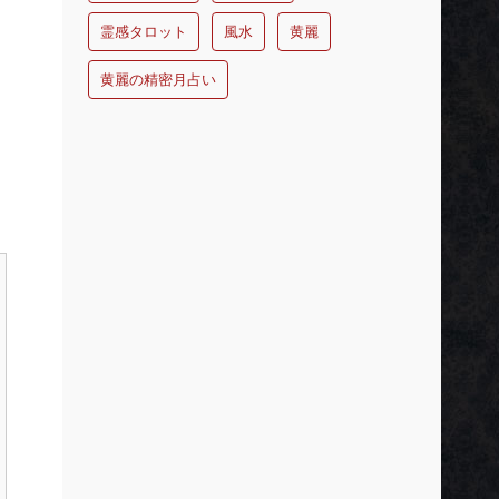
霊感タロット
風水
黄麗
黄麗の精密月占い