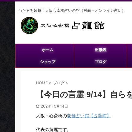
当たるを超越！大阪心斎橋占いの館（対面＋オンライン占い）
ホーム
出勤表
ショップ
ブログ
HOME
>
ブログ
>
【今日の言霊 9/14】自
2024年9月14日
大阪・心斎橋の
老舗占い館【占龍館】
代表の黄麗です。