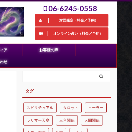
06-6245-0558
対面鑑定（料金／予約）
オンライン占い（料金／予約）
ィア
お客様の声
わせ
タグ
スピリチュアル
タロット
ヒーラー
ラリマー天寧
三角関係
人間関係