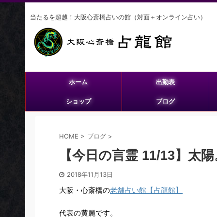
当たるを超越！大阪心斎橋占いの館（対面＋オンライン占い）
ホーム
出勤表
ショップ
ブログ
HOME
>
ブログ
>
【今日の言霊 11/13】太陽
2018年11月13日
大阪・心斎橋の
老舗占い館【占龍館】
代表の黄麗です。