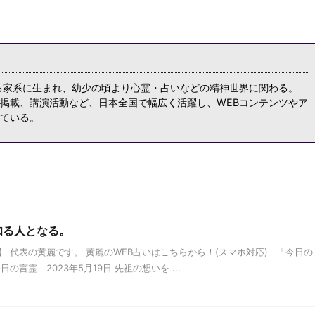
る家系に生まれ、幼少の頃より心霊・占いなどの精神世界に関わる。
掲載、講演活動など、日本全国で幅広く活躍し、WEBコンテンツやア
ている。
を知る人となる。
 代表の黄麗です。 黄麗のWEB占いはこちらから！(スマホ対応) 「今日の
言霊 2023年5月19日 先祖の想いを ...