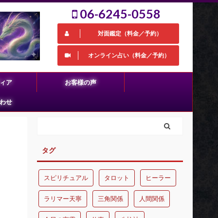
06-6245-0558
対面鑑定（料金／予約）
オンライン占い（料金／予約）
ィア
お客様の声
わせ
タグ
スピリチュアル
タロット
ヒーラー
ラリマー天寧
三角関係
人間関係