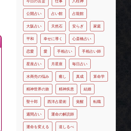
今日の言霊
仕事
八柱神
公開占い
占い館
占龍館
大阪占い
天然石
安らぎ
家庭
平和
幸せに導く
心斎橋占い
恋愛
愛
手相占い
手相占い師
星座占い
月星座
毎日占い
水商売の悩み
癒し
真成
算命学
精神世界の旅
精神疾患
結婚
聖十郎
西洋占星術
覚醒
転職
週間占い
運命の解読師
運命を変える
道しるべ