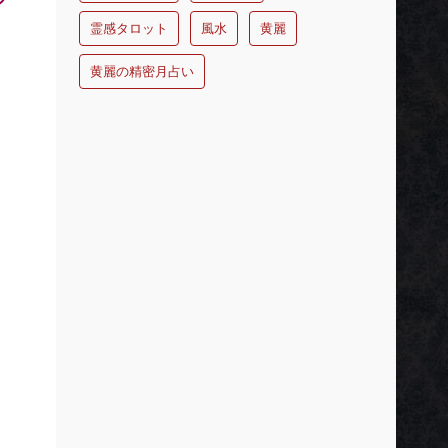
霊感タロット
風水
黄麗
黄麗の精密月占い