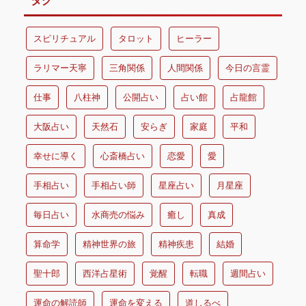
タグ
スピリチュアル
タロット
ヒーラー
ラリマー天寧
三角関係
人間関係
今日の言霊
仕事
八柱神
公開占い
占い館
占龍館
大阪占い
天然石
安らぎ
家庭
平和
幸せに導く
心斎橋占い
恋愛
愛
手相占い
手相占い師
星座占い
月星座
毎日占い
水商売の悩み
癒し
真成
算命学
精神世界の旅
精神疾患
結婚
聖十郎
西洋占星術
覚醒
転職
週間占い
運命の解読師
運命を変える
道しるべ