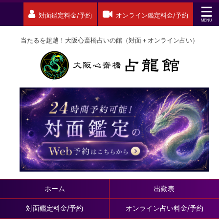
対面鑑定料金/予約
オンライン鑑定料金/予約
当たるを超越！大阪心斎橋占いの館（対面＋オンライン占い）
ホーム
出勤表
対面鑑定料金/予約
オンライン占い料金/予約