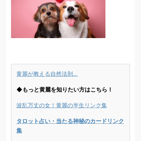
黄麗が教える自然法則…
◆もっと黄麗を知りたい方はこちら！
波乱万丈の女！黄麗の半生リンク集
タロット占い・当たる神秘のカードリンク
集