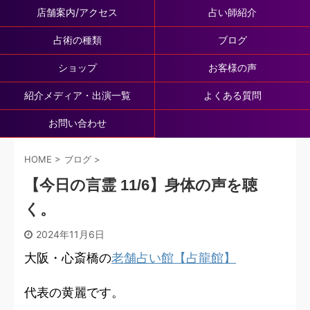
店舗案内/アクセス
占い師紹介
占術の種類
ブログ
ショップ
お客様の声
紹介メディア・出演一覧
よくある質問
お問い合わせ
HOME
>
ブログ
>
【今日の言霊 11/6】身体の声を聴
く。
2024年11月6日
大阪・心斎橋の
老舗占い館【占龍館】
代表の黄麗です。