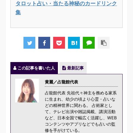
タロット占い・当たる神秘のカードリンク
集
この記事を書いた人
最新記事
黄麗／占龍館代表
占龍館代表 先祖代々神主を務める家系
に生まれ、幼少の頃より心霊・占いな
どの精神世界に関わる。 占術家とし
て、テレビ出演や雑誌掲載、講演活動
など、日本全国で幅広く活躍し、WEB
コンテンツやアプリなどでも占いの監
修を手がけている。