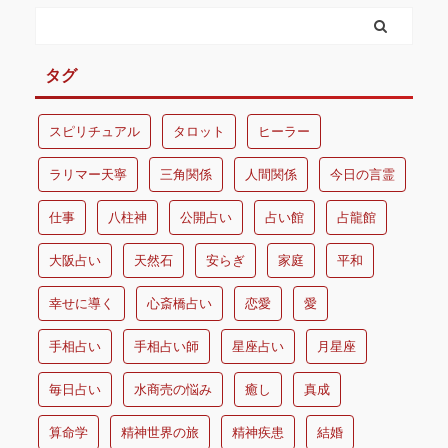
タグ
スピリチュアル
タロット
ヒーラー
ラリマー天寧
三角関係
人間関係
今日の言霊
仕事
八柱神
公開占い
占い館
占龍館
大阪占い
天然石
安らぎ
家庭
平和
幸せに導く
心斎橋占い
恋愛
愛
手相占い
手相占い師
星座占い
月星座
毎日占い
水商売の悩み
癒し
真成
算命学
精神世界の旅
精神疾患
結婚