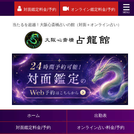
対面鑑定料金/予約
オンライン鑑定料金/予約
当たるを超越！大阪心斎橋占いの館（対面＋オンライン占い）
ホーム
出勤表
対面鑑定料金/予約
オンライン占い料金/予約