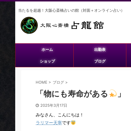
当たるを超越！大阪心斎橋占いの館（対面＋オンライン占い）
ホーム
出勤表
ショップ
ブログ
HOME
>
ブログ
>
「物にも寿命がある
」
2025年3月17日
みなさん、こんにちは！
ラリマー天寧
です