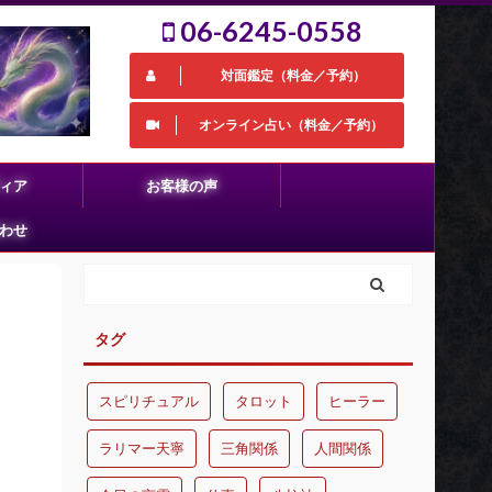
06-6245-0558
対面鑑定（料金／予約）
オンライン占い（料金／予約）
ィア
お客様の声
わせ
タグ
スピリチュアル
タロット
ヒーラー
ラリマー天寧
三角関係
人間関係