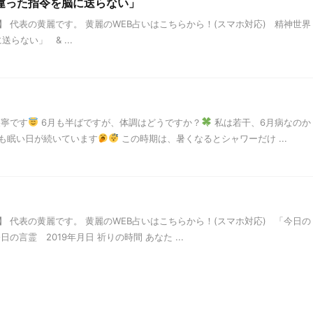
間違った指令を脳に送らない」
 代表の黄麗です。 黄麗のWEB占いはこちらから！(スマホ対応) 精神世界
らない」 & ...
天寧です
6月も半ばですが、体調はどうですか？
私は若干、6月病なのか
も眠い日が続いています
この時期は、暑くなるとシャワーだけ ...
 代表の黄麗です。 黄麗のWEB占いはこちらから！(スマホ対応) 「今日の
言霊 2019年月日 祈りの時間 あなた ...