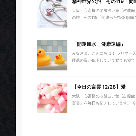
精神世界の旅 その119「
大阪・心斎橋の老舗占い館【占龍館】
の旅 その119「間違った指令を脳に送
「開運風水 健康運編」
みなさま、こんにちは！ ラリマー
睡眠の質が低下していて寝ても寝て
【今日の言霊 12/28】愛
大阪・心斎橋の老舗占い館【占龍館】
言霊」を毎日お伝えしています。 今日の