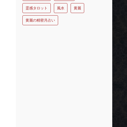
霊感タロット
風水
黄麗
黄麗の精密月占い