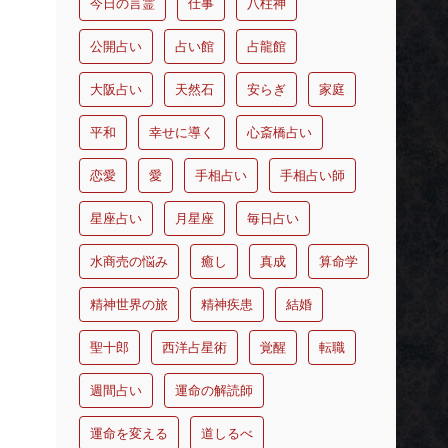
今日の言霊
仕事
八柱神
公開占い
占い館
占龍館
大阪占い
天然石
安らぎ
家庭
平和
幸せに導く
心斎橋占い
恋愛
愛
手相占い
手相占い師
星座占い
月星座
毎日占い
水商売の悩み
癒し
真成
算命学
精神世界の旅
精神疾患
結婚
聖十郎
西洋占星術
覚醒
転職
週間占い
運命の解読師
運命を変える
道しるべ