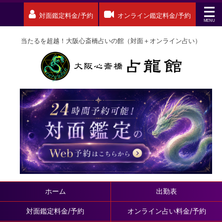
対面鑑定料金/予約
オンライン鑑定料金/予約
当たるを超越！大阪心斎橋占いの館（対面＋オンライン占い）
ホーム
出勤表
対面鑑定料金/予約
オンライン占い料金/予約