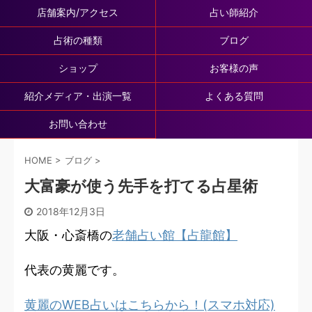
店舗案内/アクセス
占い師紹介
占術の種類
ブログ
ショップ
お客様の声
紹介メディア・出演一覧
よくある質問
お問い合わせ
HOME
>
ブログ
>
大富豪が使う先手を打てる占星術
2018年12月3日
大阪・心斎橋の
老舗占い館【占龍館】
代表の黄麗です。
黄麗のWEB占いはこちらから！(スマホ対応)