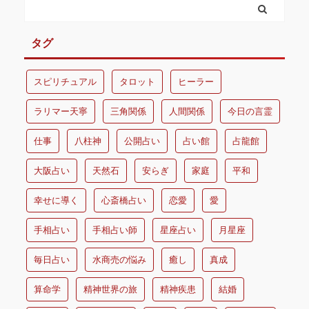
タグ
スピリチュアル
タロット
ヒーラー
ラリマー天寧
三角関係
人間関係
今日の言霊
仕事
八柱神
公開占い
占い館
占龍館
大阪占い
天然石
安らぎ
家庭
平和
幸せに導く
心斎橋占い
恋愛
愛
手相占い
手相占い師
星座占い
月星座
毎日占い
水商売の悩み
癒し
真成
算命学
精神世界の旅
精神疾患
結婚