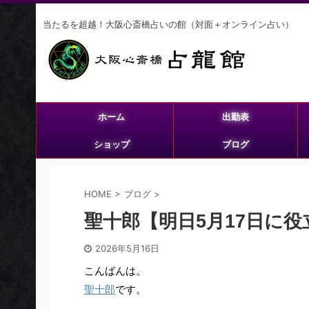
当たるを超越！大阪心斎橋占いの館（対面＋オンライン占い）
ホーム
出勤表
ショップ
ブログ
HOME
>
ブログ
>
聖十郎【明日5月17日に
2026年5月16日
こんばんは。
聖十郎
です。