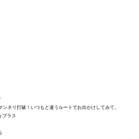
*
：マンネリ打破！いつもと違うルートでお出かけしてみて。
をプラス
る