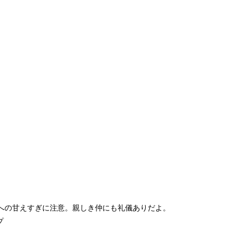
内への甘えすぎに注意。親しき仲にも礼儀ありだよ。
プ