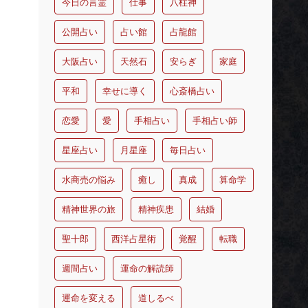
今日の言霊
仕事
八柱神
公開占い
占い館
占龍館
大阪占い
天然石
安らぎ
家庭
平和
幸せに導く
心斎橋占い
恋愛
愛
手相占い
手相占い師
星座占い
月星座
毎日占い
水商売の悩み
癒し
真成
算命学
精神世界の旅
精神疾患
結婚
聖十郎
西洋占星術
覚醒
転職
週間占い
運命の解読師
運命を変える
道しるべ