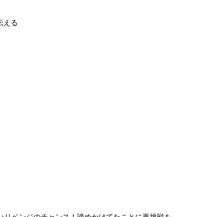
伝える
しいリベンジのチャンス！諦めかけてたことに再挑戦を。