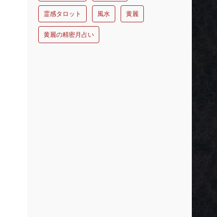
霊感タロット
風水
黄麗
黄麗の精密月占い