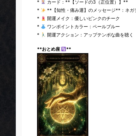
*
カード：**【ソードの3（正位置）】**
*
**【知性・痛み運】のメッセージ**：ネ
*
開運メイク：優しいピンクのチーク
*
ワンポイントカラー：ペールブルー
*
開運アクション：アップテンポな曲を聴く
**おとめ座
**