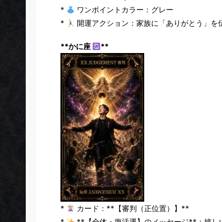
*
ワンポイントカラー：グレー
*
開運アクション：家族に「ありがとう」を
**かに座
**
*
カード：**【審判（正位置）】**
*
**【全体・復活運】のメッセージ**：嬉