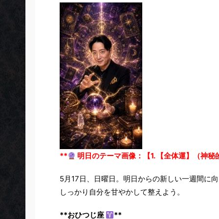
**
明日のテーマ画像：【1. 【全体運】（神秘
5月17日、日曜日。明日からの新しい一週間に
しっかり自分を甘やかして整えよう。
**おひつじ座
**