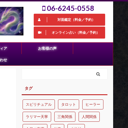
06-6245-0558
対面鑑定（料金／予約）
オンライン占い（料金／予約）
ィア
お客様の声
わせ
タグ
スピリチュアル
タロット
ヒーラー
ラリマー天寧
三角関係
人間関係