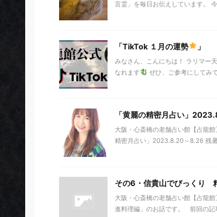
言霊」を毎日お伝えしています。 今日の
「TikTok １月の運勢
」
みなさん、こんにちは！ ラリマー
なれます
ぜひ、ご参考にしてみ
「黄麗の精密月占い」2023.8.
大阪・心斎橋の老舗占い館【占龍館】
精密月占い」2023.8.20～8.26 
その6・信貴山でびっくり 
大阪・心斎橋の老舗占い館【占龍館】
進料理編」のお話です。 前回の記事