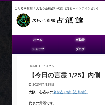
当たるを超越！大阪心斎橋占いの館（対面＋オンライン占い）
ホーム
出勤表
ショップ
ブログ
HOME
>
ブログ
>
【今日の言霊 1/25】内側
2020年1月25日
大阪・心斎橋の
老舗占い館【占龍館】
代表の黄麗です。