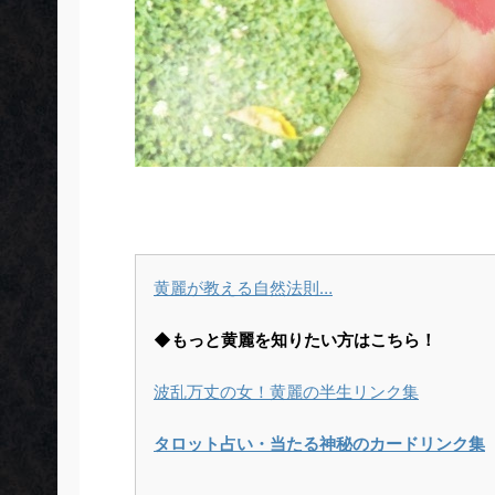
黄麗が教える自然法則…
◆もっと黄麗を知りたい方はこちら！
波乱万丈の女！黄麗の半生リンク集
タロット占い・当たる神秘のカードリンク集