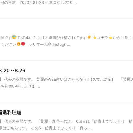
言霊 2023年8月23日 素直な心の状 ...
天寧です
TikTokにも１月の運勢が投稿されてます
コチラ
からご覧に
てください
ラリマー天寧 Instagr ...
20～8.26
 代表の黄麗です。 黄麗のWEB占いはこちらから！(スマホ対応) 「黄麗
残暑お見舞い申し上げま ...
精進料理編
 代表の黄麗です。 『黄麗・真理への道』 6回目は「信貴山でびっくり 精
はこちらです。 その5・信貴山でびっくり 真っ ...