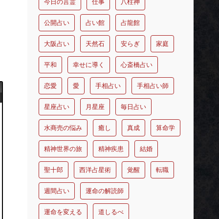
今日の言霊
仕事
八柱神
公開占い
占い館
占龍館
大阪占い
天然石
安らぎ
家庭
平和
幸せに導く
心斎橋占い
恋愛
愛
手相占い
手相占い師
星座占い
月星座
毎日占い
水商売の悩み
癒し
真成
算命学
精神世界の旅
精神疾患
結婚
聖十郎
西洋占星術
覚醒
転職
週間占い
運命の解読師
運命を変える
道しるべ