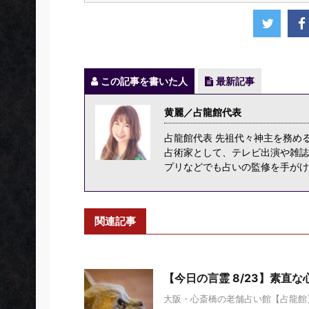
この記事を書いた人
最新記事
黄麗／占龍館代表
占龍館代表 先祖代々神主を務め
占術家として、テレビ出演や雑誌
プリなどでも占いの監修を手がけ
関連記事
【今日の言霊 8/23】素直
大阪・心斎橋の老舗占い館【占龍館】