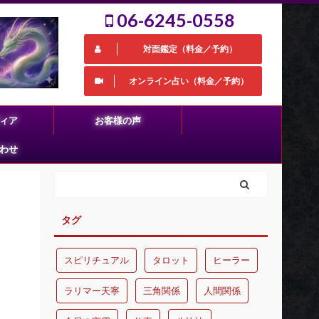
06-6245-0558
対面鑑定（料金／予約）
オンライン占い（料金／予約）
ィア
お客様の声
わせ
タグ
スピリチュアル
タロット
ヒーラー
ラリマー天寧
三角関係
人間関係