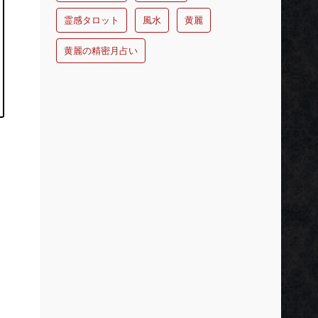
霊感タロット
風水
黄麗
黄麗の精密月占い