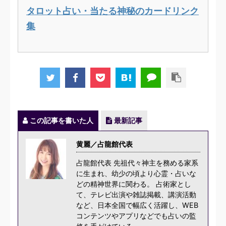
タロット占い・当たる神秘のカードリンク
集
この記事を書いた人
最新記事
黄麗／占龍館代表
占龍館代表 先祖代々神主を務める家系
に生まれ、幼少の頃より心霊・占いな
どの精神世界に関わる。 占術家とし
て、テレビ出演や雑誌掲載、講演活動
など、日本全国で幅広く活躍し、WEB
コンテンツやアプリなどでも占いの監