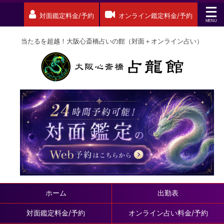
対面鑑定料金/予約
オンライン鑑定料金/予約
当たるを超越！大阪心斎橋占いの館（対面＋オンライン占い）
ホーム
出勤表
対面鑑定料金/予約
オンライン占い料金/予約