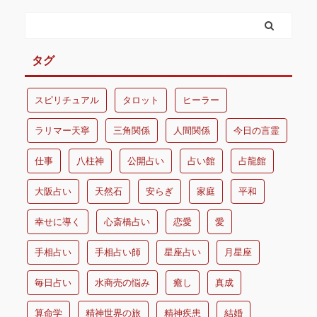
タグ
スピリチュアル
タロット
ヒーラー
ラリマー天寧
三角関係
人間関係
今日の言霊
仕事
八柱神
公開占い
占い館
占龍館
大阪占い
天然石
安らぎ
家庭
平和
幸せに導く
心斎橋占い
恋愛
愛
手相占い
手相占い師
星座占い
月星座
毎日占い
水商売の悩み
癒し
真成
算命学
精神世界の旅
精神疾患
結婚