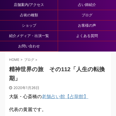
店舗案内/アクセス
占い師紹介
占術の種類
ブログ
ショップ
お客様の声
紹介メディア・出演一覧
よくある質問
お問い合わせ
HOME
>
ブログ
>
精神世界の旅 その112「人生の転換
期」
2020年1月26日
大阪・心斎橋の
老舗占い館【占龍館】
代表の黄麗です。