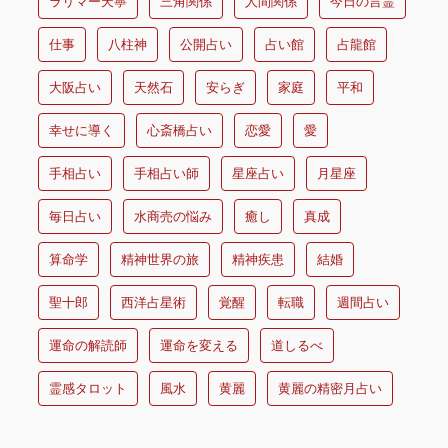
ラリマー天寧
三角関係
人間関係
今日の言霊
仕事
八柱神
公開占い
占い館
占龍館
大阪占い
天然石
安らぎ
家庭
平和
幸せに導く
心斎橋占い
恋愛
愛
手相占い
手相占い師
星座占い
月星座
毎日占い
水商売の悩み
癒し
真成
算命学
精神世界の旅
精神疾患
結婚
聖十郎
西洋占星術
覚醒
転職
週間占い
運命の解読師
運命を変える
道しるべ
霊感タロット
風水
黄麗
黄麗の精密月占い