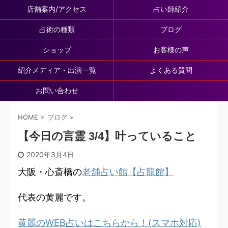
店舗案内/アクセス
占い師紹介
占術の種類
ブログ
ショップ
お客様の声
紹介メディア・出演一覧
よくある質問
お問い合わせ
HOME
>
ブログ
>
【今日の言霊 3/4】叶っていること
2020年3月4日
大阪・心斎橋の
老舗占い館【占龍館】
代表の黄麗です。
黄麗のWEB占いはこちらから！(スマホ対応)