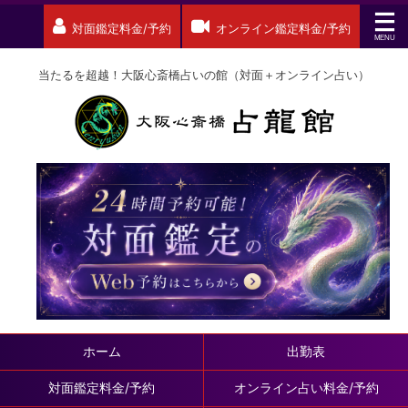
対面鑑定料金/予約
オンライン鑑定料金/予約
当たるを超越！大阪心斎橋占いの館（対面＋オンライン占い）
ホーム
出勤表
対面鑑定料金/予約
オンライン占い料金/予約