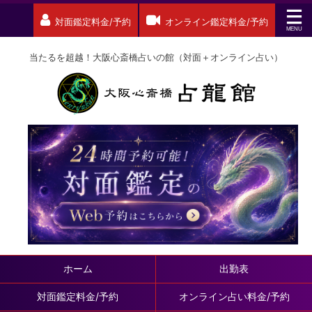
対面鑑定料金/予約
オンライン鑑定料金/予約
当たるを超越！大阪心斎橋占いの館（対面＋オンライン占い）
ホーム
出勤表
対面鑑定料金/予約
オンライン占い料金/予約