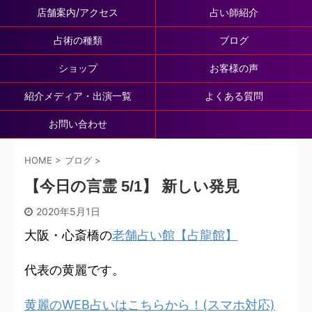
店舗案内/アクセス
占い師紹介
占術の種類
ブログ
ショップ
お客様の声
紹介メディア・出演一覧
よくある質問
お問い合わせ
HOME
>
ブログ
>
【今日の言霊 5/1】 新しい発見
2020年5月1日
大阪・心斎橋の
老舗占い館【占龍館】
代表の黄麗です。
黄麗のWEB占いはこちらから！(スマホ対応)