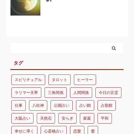
タグ
スピリチュアル
タロット
ヒーラー
ラリマー天寧
三角関係
人間関係
今日の言霊
仕事
八柱神
公開占い
占い館
占龍館
大阪占い
天然石
安らぎ
家庭
平和
幸せに導く
心斎橋占い
恋愛
愛