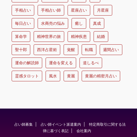
手相占い
手相占い師
星座占い
月星座
毎日占い
水商売の悩み
癒し
真成
算命学
精神世界の旅
精神疾患
結婚
聖十郎
西洋占星術
覚醒
転職
週間占い
運命の解読師
運命を変える
道しるべ
霊感タロット
風水
黄麗
黄麗の精密月占い
占い師募集
占い師イベント派遣案内
特定商取引に関する法
律に基づく表記
会社案内