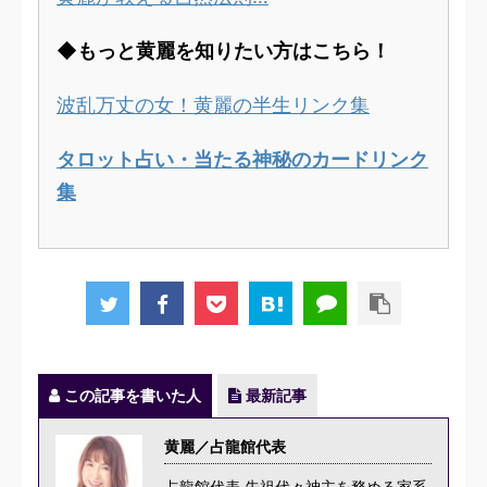
◆もっと黄麗を知りたい方はこちら！
波乱万丈の女！黄麗の半生リンク集
タロット占い・当たる神秘のカードリンク
集
この記事を書いた人
最新記事
黄麗／占龍館代表
占龍館代表 先祖代々神主を務める家系