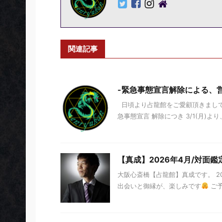
関連記事
-緊急事態宣言解除による、
日頃より占龍館をご愛顧頂きまして
急事態宣言 解除につき 3/1(月)より、 営
【真成】2026年4月/対面
大阪心斎橋【占龍館】真成です。 20
出会いと御縁が、楽しみです
ご予