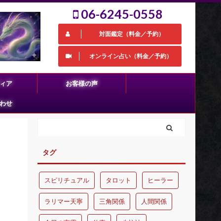
06-6245-0558
対面鑑定（料金／予約）
オンライン占い（料金／予約）
ィア
お客様の声
わせ
タグ
スピリチュアル
タロット
ヒーラー
ラリマー天寧
三角関係
人間関係