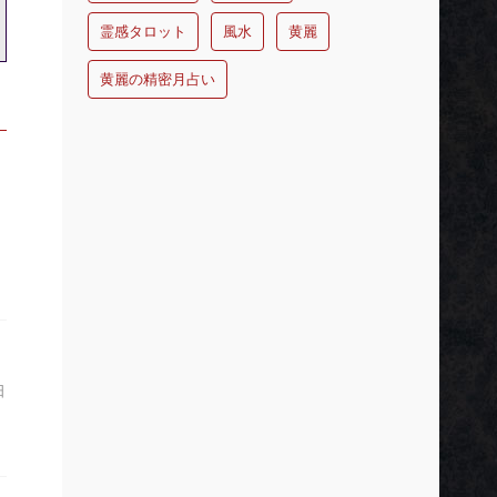
霊感タロット
風水
黄麗
黄麗の精密月占い
日