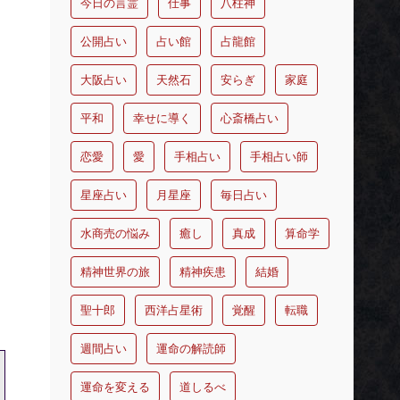
今日の言霊
仕事
八柱神
公開占い
占い館
占龍館
大阪占い
天然石
安らぎ
家庭
平和
幸せに導く
心斎橋占い
恋愛
愛
手相占い
手相占い師
星座占い
月星座
毎日占い
水商売の悩み
癒し
真成
算命学
精神世界の旅
精神疾患
結婚
聖十郎
西洋占星術
覚醒
転職
週間占い
運命の解読師
運命を変える
道しるべ