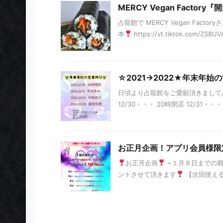
MERCY Vegan Facto
占龍館で MERCY Vegan Fac
本
https://vt.tiktok.com/ZS8UV
☆2021→2022★年末年始
日頃より占龍館をご愛顧頂きまして
12/30・・・ 20時閉店 12/31・・・ 休
お正月企画！アプリ会員様限
お正月企画
~１月８日までの期
ントさせて頂きます
【次回使える