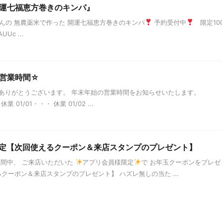
ry『開運七福恵方巻きのキンパ』
toryさんの 無農薬米で作った 開運七福恵方巻きのキンパ
予約受付中
限定10
AUUc ...
の営業時間☆
ありがとうございます。 年末年始の営業時間をお知らせいたします。
業 01/01・・・ 休業 01/02 ...
定【次回使えるクーポン＆来店スタンプのプレゼント】
間中、 ご来店いただいた
アプリ会員様限定
で お年玉クーポンをプレゼ
クーポン＆来店スタンプのプレゼント】 ハズレ無しの当た ...