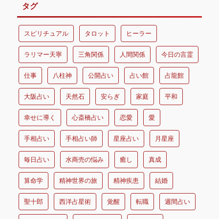
タグ
スピリチュアル
タロット
ヒーラー
ラリマー天寧
三角関係
人間関係
今日の言霊
仕事
八柱神
公開占い
占い館
占龍館
大阪占い
天然石
安らぎ
家庭
平和
幸せに導く
心斎橋占い
恋愛
愛
手相占い
手相占い師
星座占い
月星座
毎日占い
水商売の悩み
癒し
真成
算命学
精神世界の旅
精神疾患
結婚
聖十郎
西洋占星術
覚醒
転職
週間占い