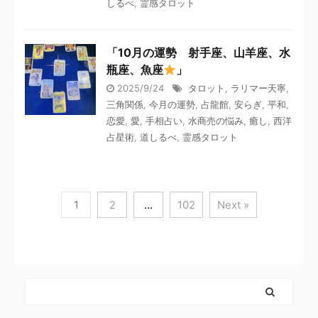
しるべ
,
霊感タロット
「10月の運勢 射手座、山羊座、水
瓶座、魚座
」
2025/9/24
タロット
,
ラリマー天寧
,
三角関係
,
今月の運勢
,
占龍館
,
安らぎ
,
平和
,
恋愛
,
愛
,
手相占い
,
水商売の悩み
,
癒し
,
西洋
占星術
,
道しるべ
,
霊感タロット
1
2
…
102
Next »