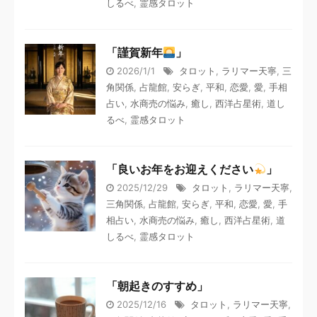
しるべ
,
霊感タロット
「謹賀新年
」
2026/1/1
タロット
,
ラリマー天寧
,
三
角関係
,
占龍館
,
安らぎ
,
平和
,
恋愛
,
愛
,
手相
占い
,
水商売の悩み
,
癒し
,
西洋占星術
,
道し
るべ
,
霊感タロット
「良いお年をお迎えください
」
2025/12/29
タロット
,
ラリマー天寧
,
三角関係
,
占龍館
,
安らぎ
,
平和
,
恋愛
,
愛
,
手
相占い
,
水商売の悩み
,
癒し
,
西洋占星術
,
道
しるべ
,
霊感タロット
「朝起きのすすめ」
2025/12/16
タロット
,
ラリマー天寧
,