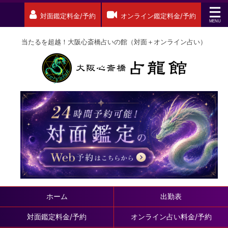
対面鑑定料金/予約
オンライン鑑定料金/予約
当たるを超越！大阪心斎橋占いの館（対面＋オンライン占い）
ホーム
出勤表
対面鑑定料金/予約
オンライン占い料金/予約