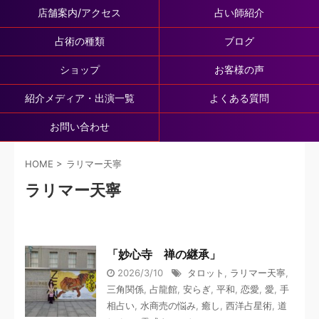
店舗案内/アクセス
占い師紹介
占術の種類
ブログ
ショップ
お客様の声
紹介メディア・出演一覧
よくある質問
お問い合わせ
HOME
>
ラリマー天寧
ラリマー天寧
「妙心寺 禅の継承」
2026/3/10
タロット
,
ラリマー天寧
,
三角関係
,
占龍館
,
安らぎ
,
平和
,
恋愛
,
愛
,
手
相占い
,
水商売の悩み
,
癒し
,
西洋占星術
,
道