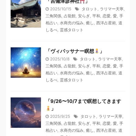
「吉備津彦神社
」
2025/10/15
タロット
,
ラリマー天寧
,
三角関係
,
占龍館
,
安らぎ
,
平和
,
恋愛
,
愛
,
手
相占い
,
水商売の悩み
,
癒し
,
西洋占星術
,
道
しるべ
,
霊感タロット
「ヴィパッサナー瞑想
」
2025/10/8
タロット
,
ラリマー天寧
,
三角関係
,
占龍館
,
安らぎ
,
平和
,
恋愛
,
愛
,
手
相占い
,
水商売の悩み
,
癒し
,
西洋占星術
,
道
しるべ
,
霊感タロット
「9/26〜10/7まで瞑想してきます
」
2025/9/25
タロット
,
ラリマー天寧
,
三角関係
,
占龍館
,
安らぎ
,
平和
,
恋愛
,
愛
,
手
相占い
,
水商売の悩み
,
癒し
,
西洋占星術
,
道