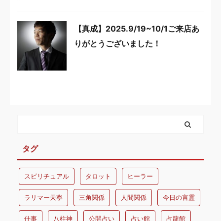
【真成】2025.9/19~10/1ご来店あ
りがとうございました！
タグ
スピリチュアル
タロット
ヒーラー
ラリマー天寧
三角関係
人間関係
今日の言霊
仕事
八柱神
公開占い
占い館
占龍館