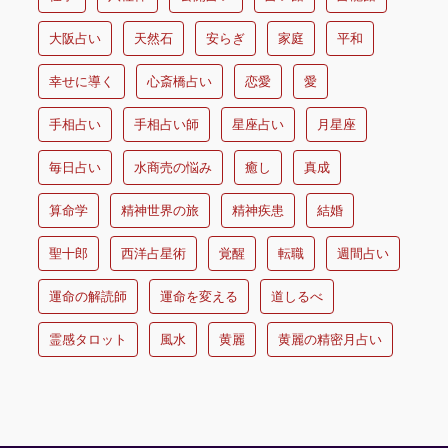
大阪占い
天然石
安らぎ
家庭
平和
幸せに導く
心斎橋占い
恋愛
愛
手相占い
手相占い師
星座占い
月星座
毎日占い
水商売の悩み
癒し
真成
算命学
精神世界の旅
精神疾患
結婚
聖十郎
西洋占星術
覚醒
転職
週間占い
運命の解読師
運命を変える
道しるべ
霊感タロット
風水
黄麗
黄麗の精密月占い