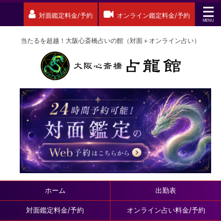
対面鑑定料金/予約
オンライン鑑定料金/予約
当たるを超越！大阪心斎橋占いの館（対面＋オンライン占い）
ホーム
出勤表
対面鑑定料金/予約
オンライン占い料金/予約