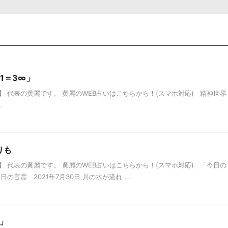
1＝3∞」
 代表の黄麗です。 黄麗のWEB占いはこちらから！(スマホ対応) 精神世界
.
りも
 代表の黄麗です。 黄麗のWEB占いはこちらから！(スマホ対応) 「今日の
言霊 2021年7月30日 川の水が流れ ...
」