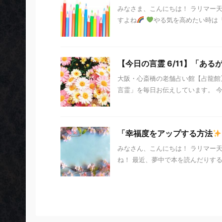
みなさま、こんにちは！ ラリマー
すよね
やる気を高めたい時は「
【今日の言霊 6/11】「ある
大阪・心斎橋の老舗占い館【占龍館】
言霊」を毎日お伝えしています。 今日の
「幸福度をアップする方法
みなさん、こんにちは！ ラリマー
ね！ 最近、夢中で本を読んだりする