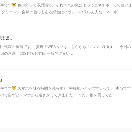
天寧です
色の力って不思議で、それぞれの色によってエネルギーって違い
グリーン」 自然の色でもある緑色はバランスの良い丈夫なエネルギ ...
がまま」
 代表の黄麗です。 黄麗のWEB占いはこちらから！(スマホ対応) 「今日の
言霊 2021年6月11日 一般的に良い ...
」
天寧です
スマホを触る時間を減らすと 幸福度がアップするって、 本当です
ので自ずとスマホから遠ざかってきました！ また、物を買ってた ...