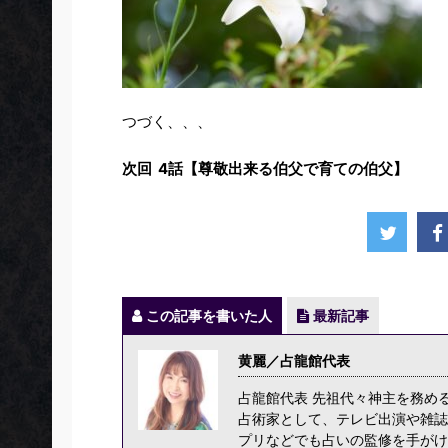
つづく、、、
次回 4話【尊敬出来る伯父で育ての伯父】
この記事を書いた人
最新記事
黄麗／占龍館代表
占龍館代表 先祖代々神主を務め
占術家として、テレビ出演や雑誌
プリなどでも占いの監修を手がけ