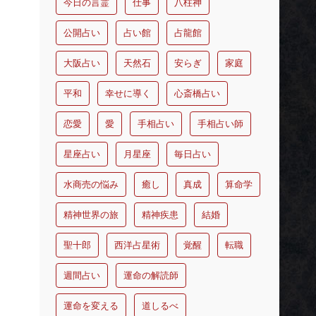
今日の言霊
仕事
八柱神
公開占い
占い館
占龍館
大阪占い
天然石
安らぎ
家庭
平和
幸せに導く
心斎橋占い
恋愛
愛
手相占い
手相占い師
星座占い
月星座
毎日占い
水商売の悩み
癒し
真成
算命学
精神世界の旅
精神疾患
結婚
聖十郎
西洋占星術
覚醒
転職
週間占い
運命の解読師
運命を変える
道しるべ