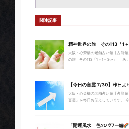
関連記事
精神世界の旅 その113「1＋
大阪・心斎橋の老舗占い館【占龍館】
の旅 その113「1＋1＝3∞」 あ ..
【今日の言霊 7/30】昨日よ
大阪・心斎橋の老舗占い館【占龍館】
言霊」を毎日お伝えしています。 今日の
「開運風水 色のパワー編