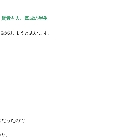
】賢者占人、真成の半生
を記載しようと思います。
供だったので
いた。