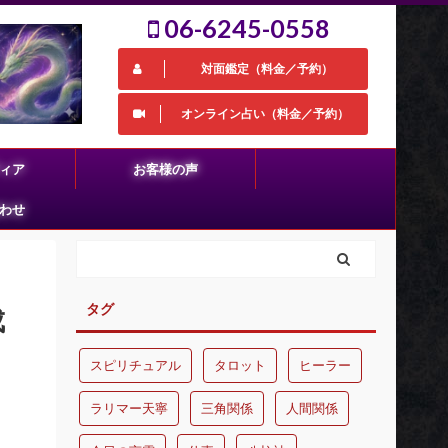
06-6245-0558
対面鑑定（料金／予約）
オンライン占い（料金／予約）
ィア
お客様の声
わせ
タグ
成
スピリチュアル
タロット
ヒーラー
ラリマー天寧
三角関係
人間関係