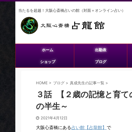
当たるを超越！大阪心斎橋占いの館（対面＋オンライン占い）
ホーム
出勤表
ショップ
ブログ
HOME
>
ブログ
>
真成先生の記事一覧
>
３話 【２歳の記憶と育て
の半生～
2021年4月12日
大阪心斎橋にある
占い館【占龍館】
で