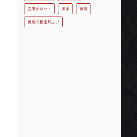
霊感タロット
風水
黄麗
黄麗の精密月占い