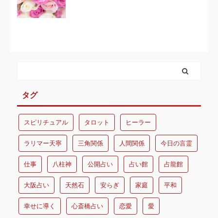
タグ
スピリチュアル
タロット
ヒーラー
ラリマー天寧
三角関係
人間関係
今日の言霊
仕事
八柱神
公開占い
占い館
占龍館
大阪占い
天然石
安らぎ
家庭
平和
幸せに導く
心斎橋占い
恋愛
愛