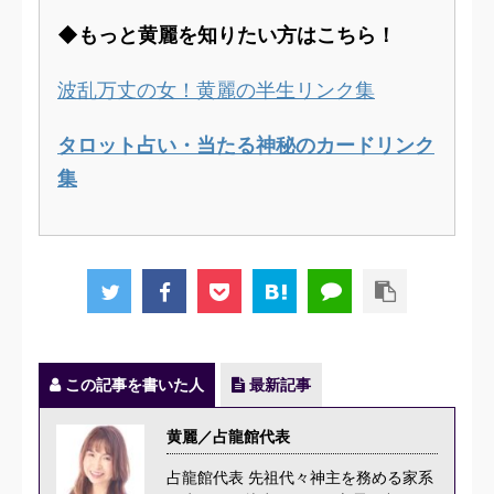
◆もっと黄麗を知りたい方はこちら！
波乱万丈の女！黄麗の半生リンク集
タロット占い・当たる神秘のカードリンク
集
この記事を書いた人
最新記事
黄麗／占龍館代表
占龍館代表 先祖代々神主を務める家系