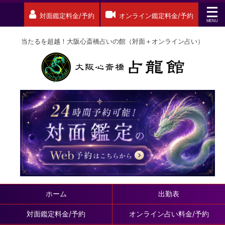
対面鑑定料金/予約
オンライン鑑定料金/予約
当たるを超越！大阪心斎橋占いの館（対面＋オンライン占い）
ホーム
出勤表
対面鑑定料金/予約
オンライン占い料金/予約