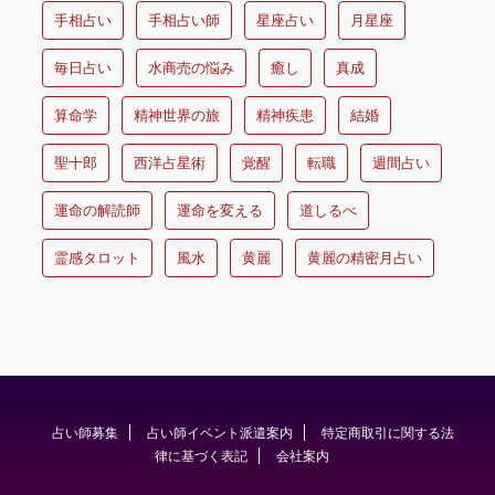
手相占い
手相占い師
星座占い
月星座
毎日占い
水商売の悩み
癒し
真成
算命学
精神世界の旅
精神疾患
結婚
聖十郎
西洋占星術
覚醒
転職
週間占い
運命の解読師
運命を変える
道しるべ
霊感タロット
風水
黄麗
黄麗の精密月占い
占い師募集
占い師イベント派遣案内
特定商取引に関する法
律に基づく表記
会社案内