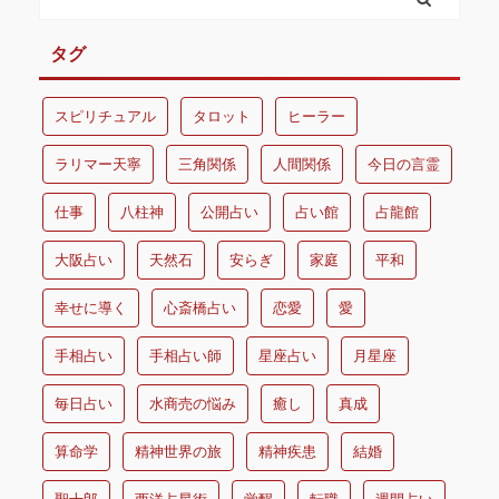
タグ
スピリチュアル
タロット
ヒーラー
ラリマー天寧
三角関係
人間関係
今日の言霊
仕事
八柱神
公開占い
占い館
占龍館
大阪占い
天然石
安らぎ
家庭
平和
幸せに導く
心斎橋占い
恋愛
愛
手相占い
手相占い師
星座占い
月星座
毎日占い
水商売の悩み
癒し
真成
算命学
精神世界の旅
精神疾患
結婚