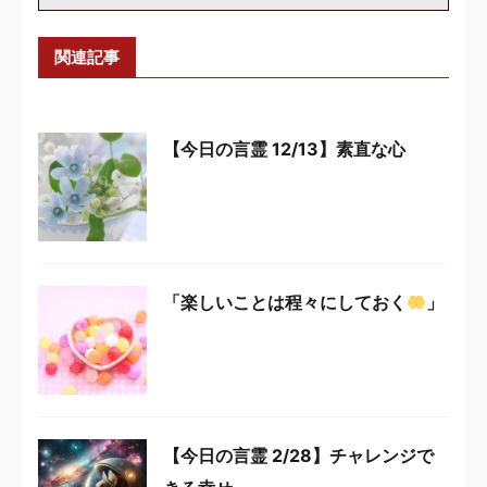
関連記事
【今日の言霊 12/13】素直な心
「楽しいことは程々にしておく
」
【今日の言霊 2/28】チャレンジで