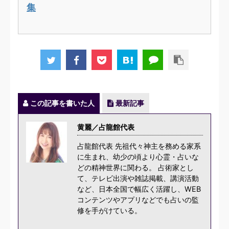
集
この記事を書いた人
最新記事
黄麗／占龍館代表
占龍館代表 先祖代々神主を務める家系
に生まれ、幼少の頃より心霊・占いな
どの精神世界に関わる。 占術家とし
て、テレビ出演や雑誌掲載、講演活動
など、日本全国で幅広く活躍し、WEB
コンテンツやアプリなどでも占いの監
修を手がけている。