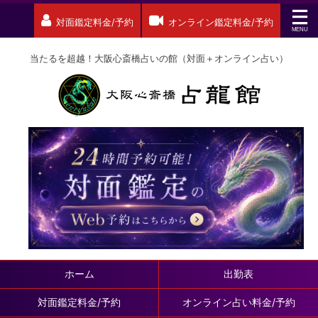
対面鑑定料金/予約
オンライン鑑定料金/予約
当たるを超越！大阪心斎橋占いの館（対面＋オンライン占い）
ホーム
出勤表
対面鑑定料金/予約
オンライン占い料金/予約