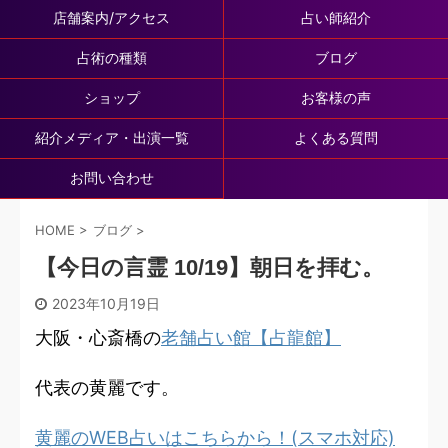
店舗案内/アクセス
占い師紹介
占術の種類
ブログ
ショップ
お客様の声
紹介メディア・出演一覧
よくある質問
お問い合わせ
HOME
>
ブログ
>
【今日の言霊 10/19】朝日を拝む。
2023年10月19日
大阪・心斎橋の
老舗占い館【占龍館】
代表の黄麗です。
黄麗のWEB占いはこちらから！(スマホ対応)