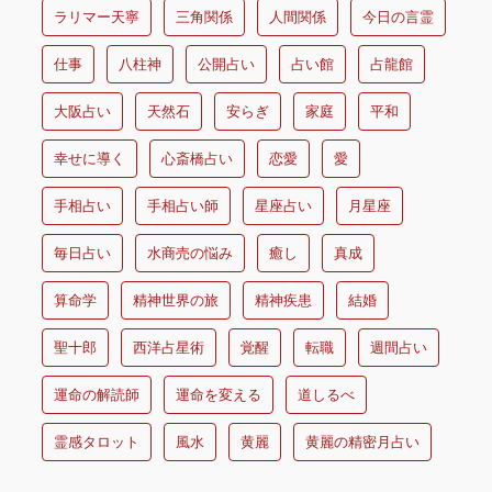
ラリマー天寧
三角関係
人間関係
今日の言霊
仕事
八柱神
公開占い
占い館
占龍館
大阪占い
天然石
安らぎ
家庭
平和
幸せに導く
心斎橋占い
恋愛
愛
手相占い
手相占い師
星座占い
月星座
毎日占い
水商売の悩み
癒し
真成
算命学
精神世界の旅
精神疾患
結婚
聖十郎
西洋占星術
覚醒
転職
週間占い
運命の解読師
運命を変える
道しるべ
霊感タロット
風水
黄麗
黄麗の精密月占い