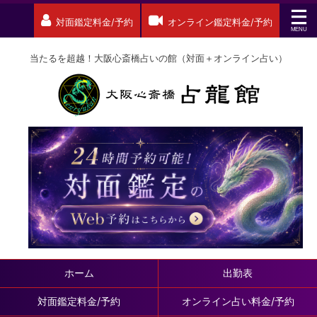
対面鑑定料金/予約
オンライン鑑定料金/予約
当たるを超越！大阪心斎橋占いの館（対面＋オンライン占い）
ホーム
出勤表
対面鑑定料金/予約
オンライン占い料金/予約