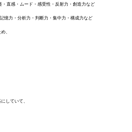
・気分・神経・直感・ムード・感受性・反射力・創造力など
力・思考力・記憶力・分析力・判断力・集中力・構成力など
ため、
基にしていて、