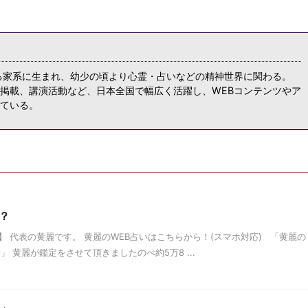
る家系に生まれ、幼少の頃より心霊・占いなどの精神世界に関わる。
掲載、講演活動など、日本全国で幅広く活躍し、WEBコンテンツやア
ている。
？
 代表の黄麗です。 黄麗のWEB占いはこちらから！(スマホ対応) 「黄麗の
黄麗が鑑定をさせて頂きましたのべ約5万8 ...