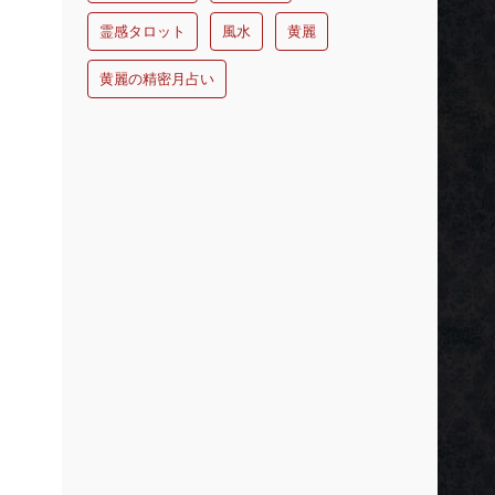
霊感タロット
風水
黄麗
黄麗の精密月占い