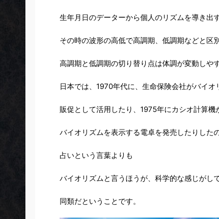
生年月日のデーターから個人のリズムを導き出
その時の波形の高低で高調期、低調期などと区
高調期と低調期の切り替り点は体調が変動しや
日本では、1970年代に、生命保険会社がバイオ
販促として活用したり、1975年にカシオ計算機
バイオリズムを表示する電卓を発売したりした
占いという言葉よりも
バイオリズムと言うほうが、
科学的
な感じがし
同類
だということです。