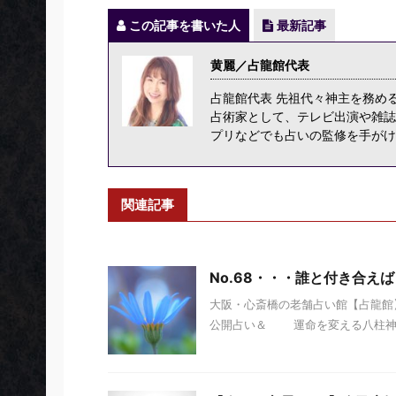
この記事を書いた人
最新記事
黄麗／占龍館代表
占龍館代表 先祖代々神主を務め
占術家として、テレビ出演や雑誌
プリなどでも占いの監修を手がけ
関連記事
No.68・・・誰と付き合えば
大阪・心斎橋の老舗占い館【占龍館】
公開占い＆ 運命を変える八柱神」 