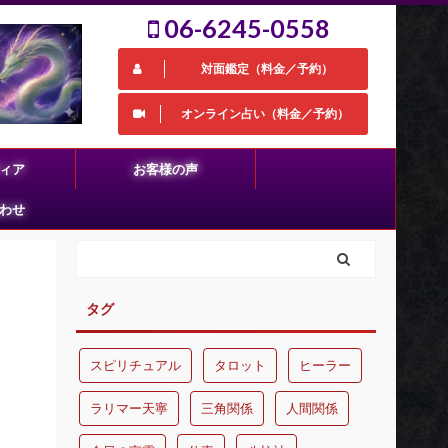
06-6245-0558
対面鑑定（料金／予約）
オンライン占い（料金／予約）
ィア
お客様の声
わせ
タグ
スピリチュアル
タロット
ヒーラー
ラリマー天寧
三角関係
人間関係