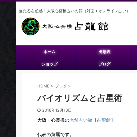
当たるを超越！大阪心斎橋占いの館（対面＋オンライン占い）
ホーム
出勤表
ショップ
ブログ
HOME
>
ブログ
>
バイオリズムと占星術
2018年12月18日
大阪・心斎橋の
老舗占い館【占龍館】
代表の黄麗です。