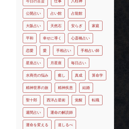
今日の言霊
仕事
八柱神
公開占い
占い館
占龍館
大阪占い
天然石
安らぎ
家庭
平和
幸せに導く
心斎橋占い
恋愛
愛
手相占い
手相占い師
星座占い
月星座
毎日占い
水商売の悩み
癒し
真成
算命学
精神世界の旅
精神疾患
結婚
聖十郎
西洋占星術
覚醒
転職
週間占い
運命の解読師
運命を変える
道しるべ