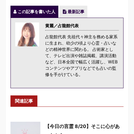
この記事を書いた人
最新記事
黄麗／占龍館代表
占龍館代表 先祖代々神主を務める家系
に生まれ、幼少の頃より心霊・占いな
どの精神世界に関わる。 占術家とし
て、テレビ出演や雑誌掲載、講演活動
など、日本全国で幅広く活躍し、WEB
コンテンツやアプリなどでも占いの監
修を手がけている。
関連記事
【今日の言霊 8/20】そこに心があ