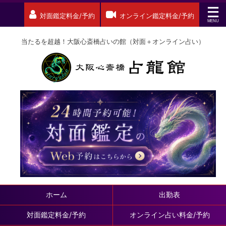
対面鑑定料金/予約
オンライン鑑定料金/予約
当たるを超越！大阪心斎橋占いの館（対面＋オンライン占い）
ホーム
出勤表
対面鑑定料金/予約
オンライン占い料金/予約