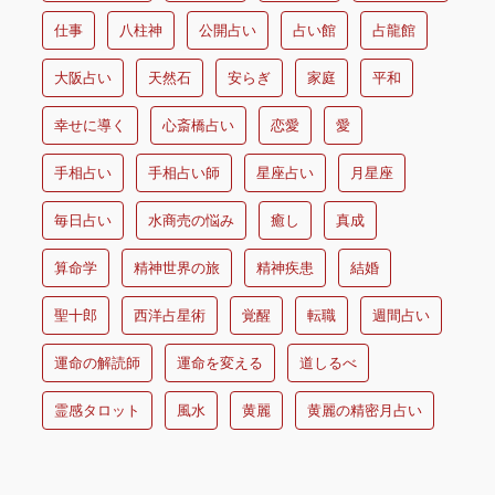
仕事
八柱神
公開占い
占い館
占龍館
大阪占い
天然石
安らぎ
家庭
平和
幸せに導く
心斎橋占い
恋愛
愛
手相占い
手相占い師
星座占い
月星座
毎日占い
水商売の悩み
癒し
真成
算命学
精神世界の旅
精神疾患
結婚
聖十郎
西洋占星術
覚醒
転職
週間占い
運命の解読師
運命を変える
道しるべ
霊感タロット
風水
黄麗
黄麗の精密月占い