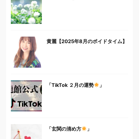
黄麗【2025年8月のボイドタイム】
「TikTok ２月の運勢
」
「玄関の清め方
」