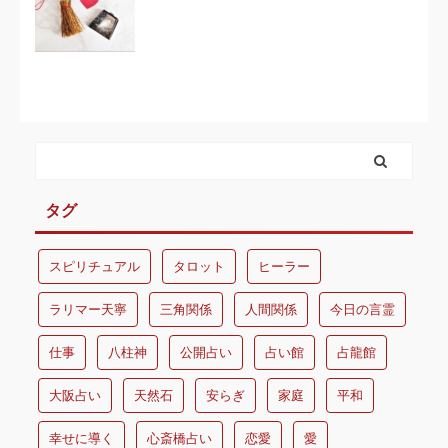
タグ
スピリチュアル
タロット
ヒーラー
ラリマー天寧
三角関係
人間関係
今日の言霊
仕事
八柱神
公開占い
占い館
占龍館
大阪占い
天然石
安らぎ
家庭
平和
幸せに導く
心斎橋占い
恋愛
愛