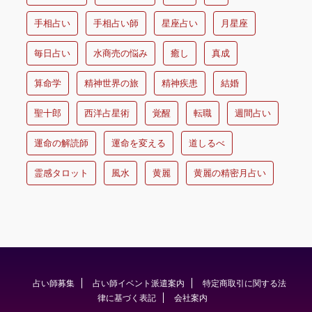
手相占い
手相占い師
星座占い
月星座
毎日占い
水商売の悩み
癒し
真成
算命学
精神世界の旅
精神疾患
結婚
聖十郎
西洋占星術
覚醒
転職
週間占い
運命の解読師
運命を変える
道しるべ
霊感タロット
風水
黄麗
黄麗の精密月占い
占い師募集
占い師イベント派遣案内
特定商取引に関する法
律に基づく表記
会社案内