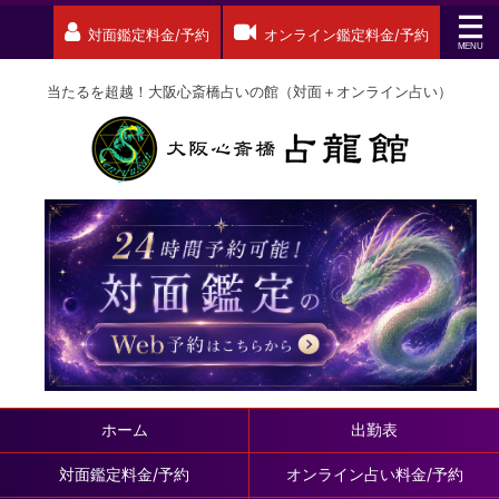
対面鑑定料金/予約
オンライン鑑定料金/予約
当たるを超越！大阪心斎橋占いの館（対面＋オンライン占い）
ホーム
出勤表
対面鑑定料金/予約
オンライン占い料金/予約