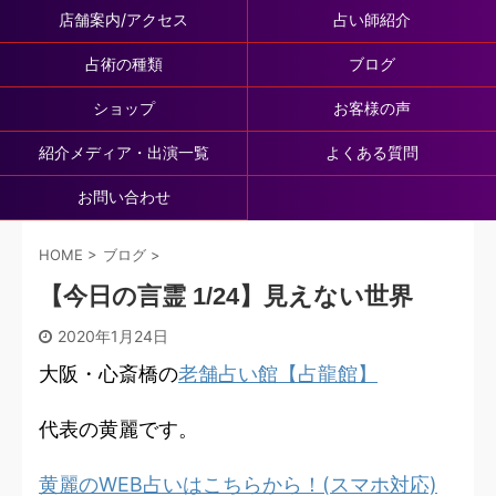
店舗案内/アクセス
占い師紹介
占術の種類
ブログ
ショップ
お客様の声
紹介メディア・出演一覧
よくある質問
お問い合わせ
HOME
>
ブログ
>
【今日の言霊 1/24】見えない世界
2020年1月24日
大阪・心斎橋の
老舗占い館【占龍館】
代表の黄麗です。
黄麗のWEB占いはこちらから！(スマホ対応)