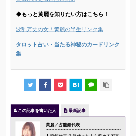
◆もっと黄麗を知りたい方はこちら！
波乱万丈の女！黄麗の半生リンク集
タロット占い・当たる神秘のカードリンク
集
この記事を書いた人
最新記事
黄麗／占龍館代表
占龍館代表 先祖代々神主を務める家系