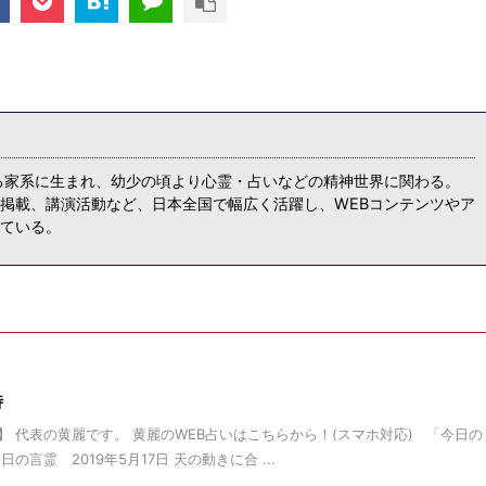
る家系に生まれ、幼少の頃より心霊・占いなどの精神世界に関わる。
掲載、講演活動など、日本全国で幅広く活躍し、WEBコンテンツやア
ている。
時
 代表の黄麗です。 黄麗のWEB占いはこちらから！(スマホ対応) 「今日の
言霊 2019年5月17日 天の動きに合 ...