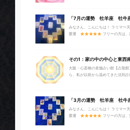
「7月の運勢 牡羊座 牡牛
みなさん、こんにちは！ ラリマー
愛運
フリーの方は、新
その1：家の中の中心と東西
大阪・心斎橋の老舗占い館【占龍館】
ら、私が以前から温めてきた法則占術の
「3月の運勢 牡羊座 牡牛
みなさん、こんにちは！ ラリマー
愛運
フリーの方は、気