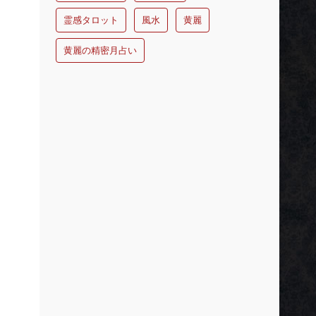
霊感タロット
風水
黄麗
黄麗の精密月占い