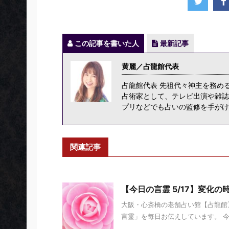
この記事を書いた人
最新記事
黄麗／占龍館代表
占龍館代表 先祖代々神主を務め
占術家として、テレビ出演や雑誌
プリなどでも占いの監修を手がけ
関連記事
【今日の言霊 5/17】変化の
大阪・心斎橋の老舗占い館【占龍館】
言霊」を毎日お伝えしています。 今日の