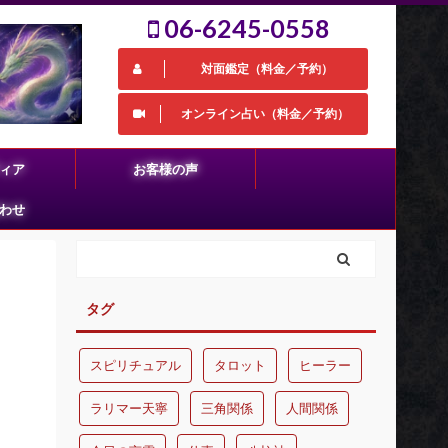
06-6245-0558
対面鑑定（料金／予約）
オンライン占い（料金／予約）
ィア
お客様の声
わせ
タグ
スピリチュアル
タロット
ヒーラー
ラリマー天寧
三角関係
人間関係