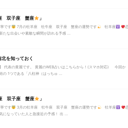
座 双子座 蟹座
」
天寧です
7月の牡羊座 牡牛座 双子座 蟹座の運勢です
牡羊座
たな出会いや素敵な瞬間が訪れる予感 ...
南北を知っておく
 代表の黄麗です。 黄麗のWEB占いはこちらから！(スマホ対応) 今回か
 1つである「八柱神（はっちゅ ...
座 双子座 蟹座
」
天寧です
3月の牡羊座 牡牛座 双子座 蟹座の運勢です
牡羊座
になっていた人と急接近の予感！ 出 ...