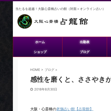
当たるを超越！大阪心斎橋占いの館（対面＋オンライン占い）
ホーム
出勤表
ショップ
ブログ
HOME
>
ブログ
>
感性を磨くと、ささやき
2018年8月30日
大阪・心斎橋の
老舗占い館【占龍館】