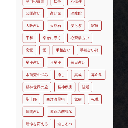
今日の言霊
仕事
八柱神
公開占い
占い館
占龍館
大阪占い
天然石
安らぎ
家庭
平和
幸せに導く
心斎橋占い
恋愛
愛
手相占い
手相占い師
星座占い
月星座
毎日占い
水商売の悩み
癒し
真成
算命学
精神世界の旅
精神疾患
結婚
聖十郎
西洋占星術
覚醒
転職
週間占い
運命の解読師
運命を変える
道しるべ