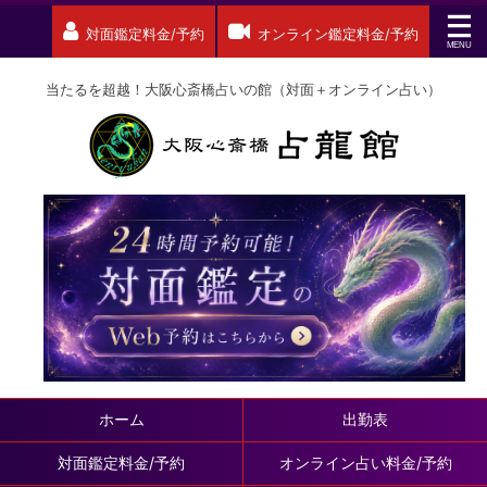
対面鑑定料金/予約
オンライン鑑定料金/予約
当たるを超越！大阪心斎橋占いの館（対面＋オンライン占い）
ホーム
出勤表
対面鑑定料金/予約
オンライン占い料金/予約