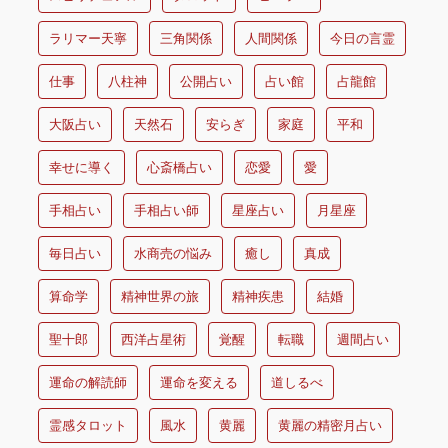
ラリマー天寧
三角関係
人間関係
今日の言霊
仕事
八柱神
公開占い
占い館
占龍館
大阪占い
天然石
安らぎ
家庭
平和
幸せに導く
心斎橋占い
恋愛
愛
手相占い
手相占い師
星座占い
月星座
毎日占い
水商売の悩み
癒し
真成
算命学
精神世界の旅
精神疾患
結婚
聖十郎
西洋占星術
覚醒
転職
週間占い
運命の解読師
運命を変える
道しるべ
霊感タロット
風水
黄麗
黄麗の精密月占い